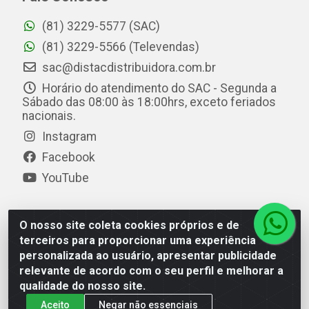
(81) 3229-5577 (SAC)
(81) 3229-5566 (Televendas)
sac@distacdistribuidora.com.br
Horário do atendimento do SAC - Segunda a
Sábado das 08:00 às 18:00hrs, exceto feriados
nacionais.
Instagram
Facebook
YouTube
O nosso site coleta cookies próprios e de
Distac Distribuidora - Av. Durval de Góes Monteiro, 7049
terceiros para proporcionar uma experiência
- Jardim Petrópolis - Maceió/AL - CEP 57061-000 - CNPJ
personalizada ao usuário, apresentar publicidade
08.072.649/0001-20
relevante de acordo com o seu perfil e melhorar a
qualidade do nosso site.
Aceito
Negar não essenciais