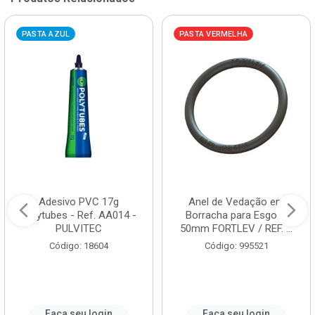
PASTA AZUL
PASTA VERMELHA
Adesivo PVC 17g
Anel de Vedação em
Polytubes - Ref. AA014 -
Borracha para Esgoto
PULVITEC
50mm FORTLEV / REF. ...
Código: 18604
Código: 995521
Faça seu login
Faça seu login