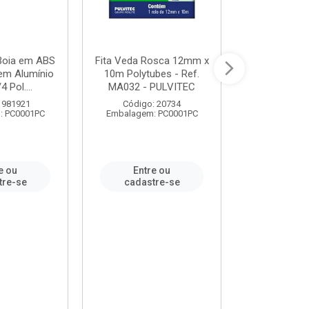
 Boia em ABS
Fita Veda Rosca 12mm x
Tê Soldável
em Alumínio
10m Polytubes - Ref.
Ref.222002
4 Pol....
MA032 - PULVITEC
 981921
Código: 20734
Código:
: PC0001PC
Embalagem: PC0001PC
Embalagem:
e ou
Entre ou
Entr
tre-se
cadastre-se
cadast