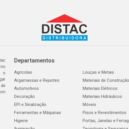
Departamentos
tac
 no
Agrícolas
Louças e Metais
o o
gar
Argamassas e Rejuntes
Materiais de Construçã
 de
Automotivos
Materiais Elétricos
com
Decoração
Materiais Hidráulicos
EPI e Sinalização
Móveis
Ferramentas e Máquinas
Pisos e Revestimentos
Higiene
Portas, Janelas e Ferra
Iluminação
Tecnologia e Segurança