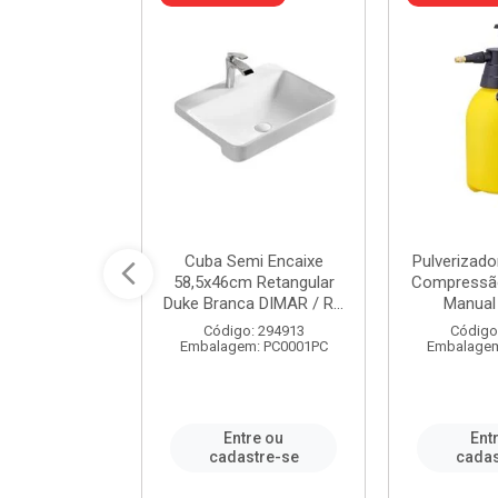
 Rede Aço
Cuba Semi Encaixe
Pulverizado
0 Zincado 12
58,5x46cm Retangular
Compressão
f.91610 - ...
Duke Branca DIMAR / R...
Manual 
o: 18790
Código: 294913
Código
m: SC0012PA
Embalagem: PC0001PC
Embalagem
re ou
Entre ou
Ent
stre-se
cadastre-se
cadas