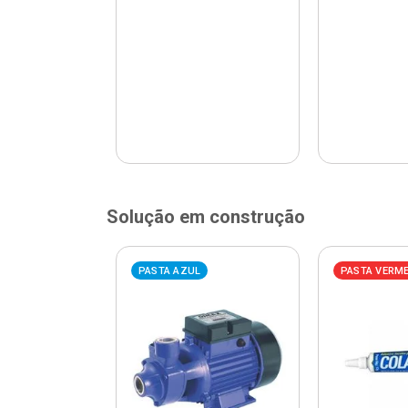
Solução em construção
ELHA
PASTA AZUL
PASTA VERM