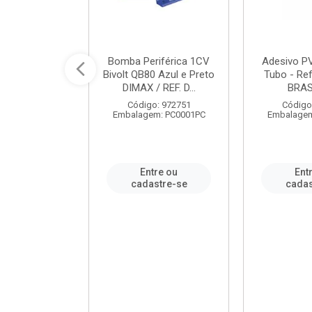
ável em PVC
Bomba Periférica 1CV
Adesivo P
ORTLEV / REF.
Bivolt QB80 Azul e Preto
Tubo - Ref
10129
DIMAX / REF. D...
BRA
: 995336
Código: 972751
Código
m: PC0001PC
Embalagem: PC0001PC
Embalagem
re ou
Entre ou
Ent
stre-se
cadastre-se
cadas