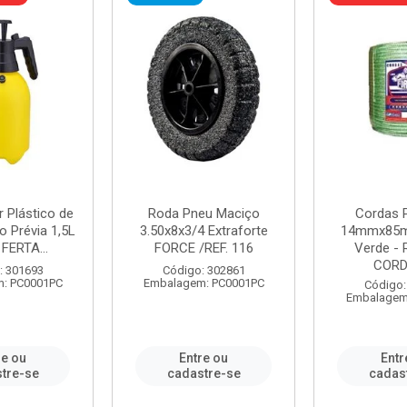
r Plástico de
Roda Pneu Maciço
Cordas P
 Prévia 1,5L
3.50x8x3/4 Extraforte
14mmx85m
FERTA...
FORCE /REF. 116
Verde - 
CORDA
: 301693
Código: 302861
: PC0001PC
Embalagem: PC0001PC
Código:
Embalagem
re ou
Entre ou
Entr
tre-se
cadastre-se
cadas