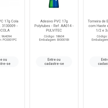
VC 17g Cola
Adesivo PVC 17g
Torneira de
. 3130009 -
Polytubes - Ref. AA014 -
com Haste 
SCOLA
PULVITEC
1/2 e 3/
: 964094
Código: 18604
Código:
: PC0001PC
Embalagem: BI0001BI
Embalagem
re ou
Entre ou
Entr
tre-se
cadastre-se
cadas