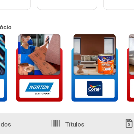
ócio
idos
Títulos