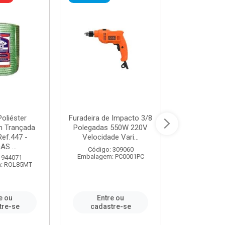
oliéster
Furadeira de Impacto 3/8
Tomada em B
 Trançada
Polegadas 550W 220V
2P+T 20A Ne
Ref.447 -
Velocidade Vari...
/ REF. 
S ...
Código: 309060
Código:
Embalagem: PC0001PC
Embalagem:
 944071
: ROL85MT
e ou
Entre ou
Entr
tre-se
cadastre-se
cadast