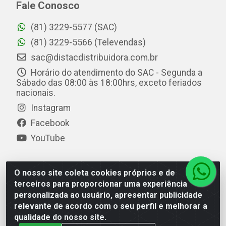
Fale Conosco
(81) 3229-5577 (SAC)
(81) 3229-5566 (Televendas)
sac@distacdistribuidora.com.br
Horário do atendimento do SAC - Segunda a
Sábado das 08:00 às 18:00hrs, exceto feriados
nacionais.
Instagram
Facebook
YouTube
O nosso site coleta cookies próprios e de
Distac Distribuidora - Av. Durval de Góes Monteiro, 7049
terceiros para proporcionar uma experiência
- Jardim Petrópolis - Maceió/AL - CEP 57061-000 - CNPJ
personalizada ao usuário, apresentar publicidade
08.072.649/0001-20
relevante de acordo com o seu perfil e melhorar a
qualidade do nosso site.