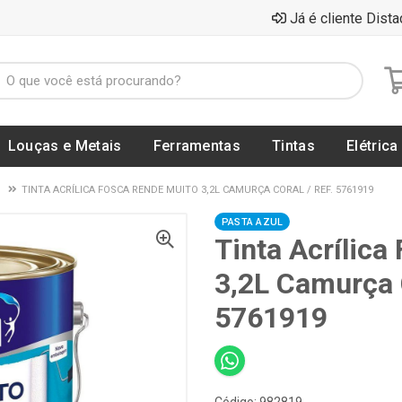
Já é cliente Dista
Louças e Metais
Ferramentas
Tintas
Elétrica
D
TINTA ACRÍLICA FOSCA RENDE MUITO 3,2L CAMURÇA CORAL / REF. 5761919
PASTA AZUL
Tinta Acrílic
3,2L Camurça 
5761919