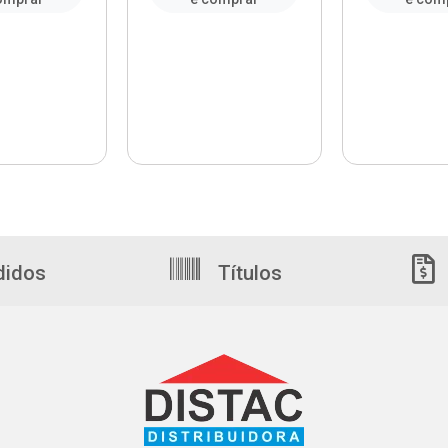
didos
Títulos