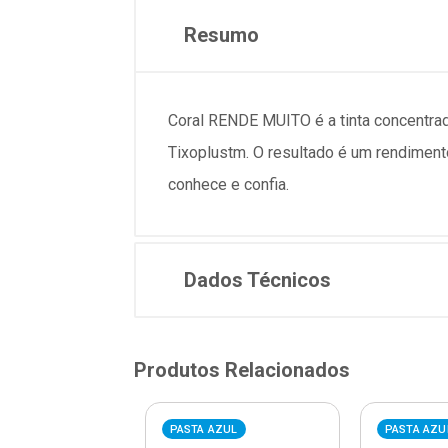
Resumo
Coral RENDE MUITO é a tinta concentrad
Tixoplustm. O resultado é um rendimento
conhece e confia.
Dados Técnicos
Produtos Relacionados
AZUL
PASTA AZUL
PASTA AZU