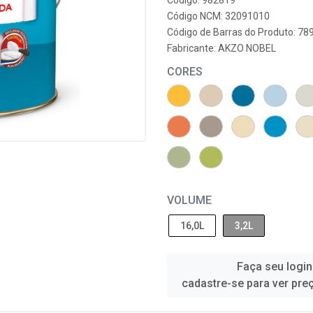
Código: 982819
Código NCM: 32091010
Código de Barras do Produto: 7
Fabricante:
AKZO NOBEL
CORES
VOLUME
16,0L
3,2L
Faça seu login
cadastre-se para ver pre