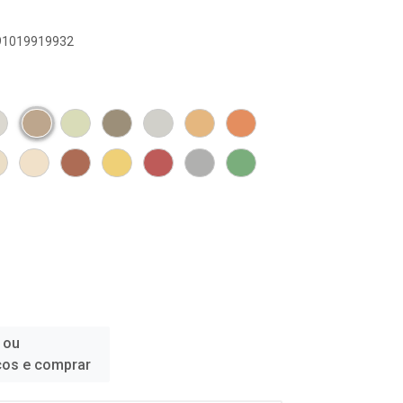
891019919932
 ou
ços e comprar