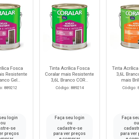
rílica Fosca
Tinta Acrílica Fosca
Tinta Acrílic
is Resistente
Coralar mais Resistente
3,6L Branc
anco Gel...
3,6L Branco COR...
mais Bril
o: 889212
Código: 889214
Código: 
seu login
Faça seu login
Faça seu
ou
ou
o
stre-se
cadastre-se
cadast
er preços
para ver preços
para ver
omprar
e comprar
e com