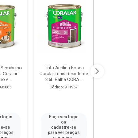
a Semibrilho
Tinta Acrílica Fosca
Tinta Acrílic
o Coralar
Coralar mais Resistente
Coralar mais Re
ho e ...
3,6L Palha CORA...
3,6L Oceano 
896865
Código: 911957
Código: 91
 login
Faça seu login
Faça seu l
u
ou
ou
re-se
cadastre-se
cadastre-
 preços
para ver preços
para ver pr
prar
e comprar
e compr