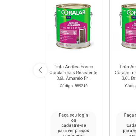
 Acrílica Fosca
Tinta Acrílica Fosca
Tinta Ac
 mais Resistente
Coralar mais Resistente
Coralar ma
Laranja Mar...
3,6L Amarelo Fr...
3,6L Br
digo: 911966
Código: 889210
Códig
a seu login
Faça seu login
Faça 
ou
ou
adastre-se
cadastre-se
cada
a ver preços
para ver preços
para v
e comprar
e comprar
e c