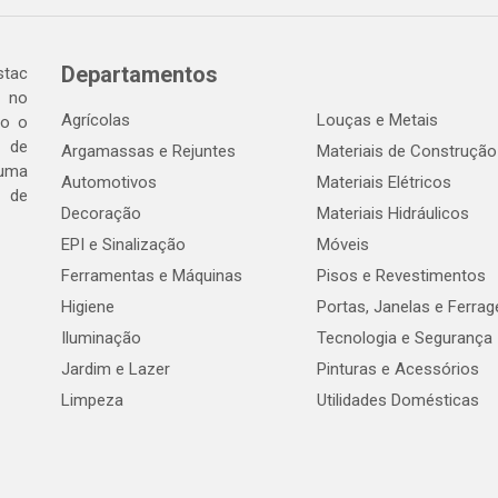
Departamentos
tac
a no
Agrícolas
Louças e Metais
do o
 de
Argamassas e Rejuntes
Materiais de Construção
 uma
Automotivos
Materiais Elétricos
e de
Decoração
Materiais Hidráulicos
EPI e Sinalização
Móveis
Ferramentas e Máquinas
Pisos e Revestimentos
Higiene
Portas, Janelas e Ferra
Iluminação
Tecnologia e Segurança
Jardim e Lazer
Pinturas e Acessórios
Limpeza
Utilidades Domésticas