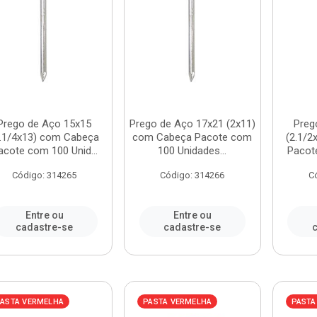
Prego de Aço 15x15
Prego de Aço 17x21 (2x11)
Preg
1.1/4x13) com Cabeça
com Cabeça Pacote com
(2.1/
acote com 100 Unid...
100 Unidades...
Pacote
Código: 314265
Código: 314266
C
Entre ou
Entre ou
cadastre-se
cadastre-se
c
ASTA VERMELHA
PASTA VERMELHA
PASTA