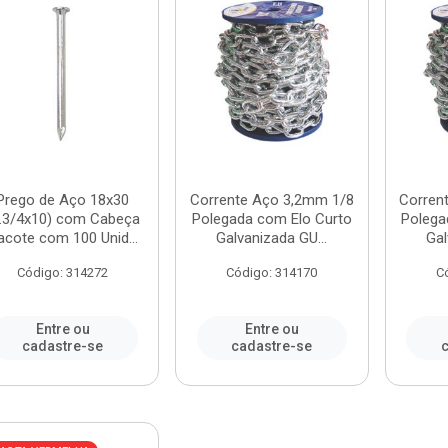
Prego de Aço 18x30
Corrente Aço 3,2mm 1/8
Corren
2.3/4x10) com Cabeça
Polegada com Elo Curto
Polega
acote com 100 Unid...
Galvanizada GU...
Gal
Código: 314272
Código: 314170
C
Entre ou
Entre ou
cadastre-se
cadastre-se
c