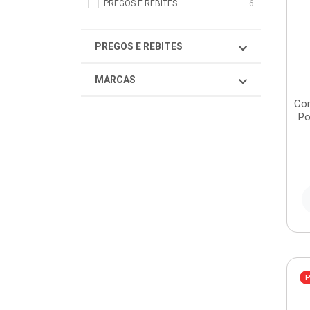
PREGOS E REBITES
6
PREGOS E REBITES
MARCAS
Cor
Po
P