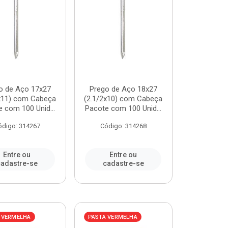
o de Aço 17x27
Prego de Aço 18x27
2x11) com Cabeça
(2.1/2x10) com Cabeça
 com 100 Unid...
Pacote com 100 Unid...
ódigo: 314267
Código: 314268
Entre ou
Entre ou
adastre-se
cadastre-se
 VERMELHA
PASTA VERMELHA