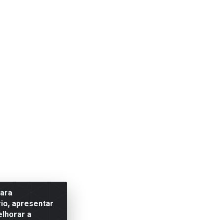
para
io, apresentar
elhorar a