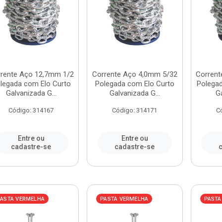
rente Aço 12,7mm 1/2
Corrente Aço 4,0mm 5/32
Corrent
legada com Elo Curto
Polegada com Elo Curto
Polega
Galvanizada G...
Galvanizada G...
Ga
Código: 314167
Código: 314171
C
Entre ou
Entre ou
cadastre-se
cadastre-se
c
ASTA VERMELHA
PASTA VERMELHA
PASTA