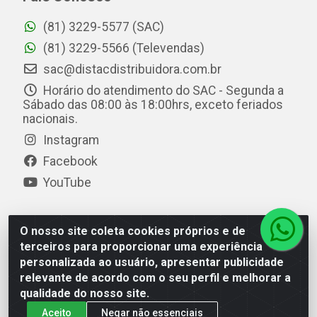
(81) 3229-5577 (SAC)
(81) 3229-5566 (Televendas)
sac@distacdistribuidora.com.br
Horário do atendimento do SAC - Segunda a
Sábado das 08:00 às 18:00hrs, exceto feriados
nacionais.
Instagram
Facebook
YouTube
O nosso site coleta cookies próprios e de
Distac Distribuidora - Av. Durval de Góes Monteiro, 7049
terceiros para proporcionar uma experiência
- Jardim Petrópolis - Maceió/AL - CEP 57061-000 - CNPJ
personalizada ao usuário, apresentar publicidade
08.072.649/0001-20
relevante de acordo com o seu perfil e melhorar a
qualidade do nosso site.
Aceito
Negar não essenciais