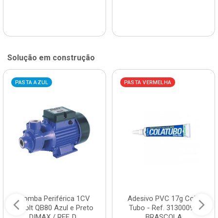
Solução em construção
PASTA AZUL
PASTA VERMELHA
Bomba Periférica 1CV
Adesivo PVC 17g Cola
Bivolt QB80 Azul e Preto
Tubo - Ref. 3130009 -
DIMAX / REF. D...
BRASCOLA