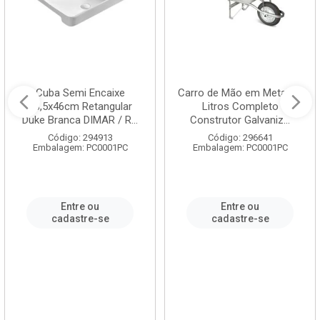
Cuba Semi Encaixe
Carro de Mão em Metal 60
58,5x46cm Retangular
Litros Completo
Duke Branca DIMAR / R...
Construtor Galvaniz...
Código: 294913
Código: 296641
Embalagem: PC0001PC
Embalagem: PC0001PC
Entre ou
Entre ou
cadastre-se
cadastre-se