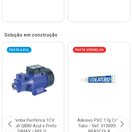
Solução em construção
PASTA AZUL
PASTA VERMELHA
Bomba Periférica 1CV
Adesivo PVC 17g Cola
Bivolt QB80 Azul e Preto
Tubo - Ref. 3130009 -
DIMAX / REF. D...
BRASCOLA