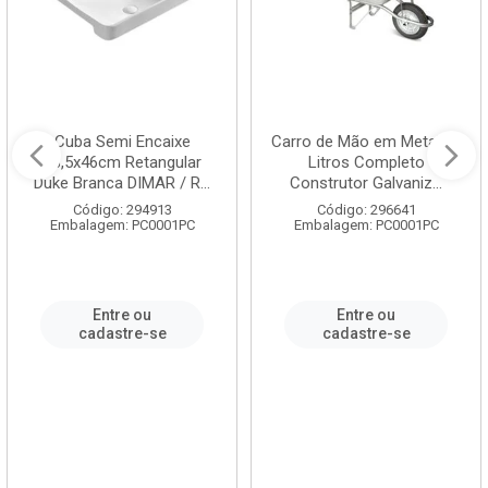
Cuba Semi Encaixe
Carro de Mão em Metal 60
58,5x46cm Retangular
Litros Completo
Duke Branca DIMAR / R...
Construtor Galvaniz...
Código: 294913
Código: 296641
Embalagem: PC0001PC
Embalagem: PC0001PC
Entre ou
Entre ou
cadastre-se
cadastre-se