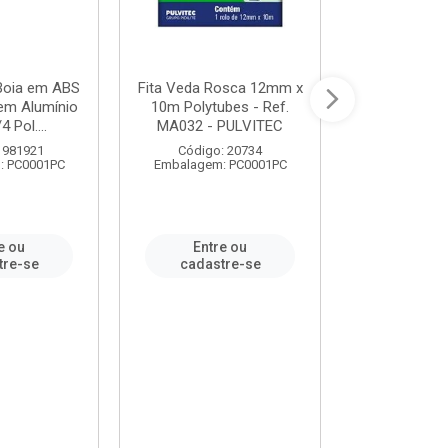
 Boia em ABS
Fita Veda Rosca 12mm x
Tê Soldável
em Alumínio
10m Polytubes - Ref.
Ref.222002
4 Pol....
MA032 - PULVITEC
 981921
Código: 20734
Código:
: PC0001PC
Embalagem: PC0001PC
Embalagem:
e ou
Entre ou
Entr
tre-se
cadastre-se
cadast