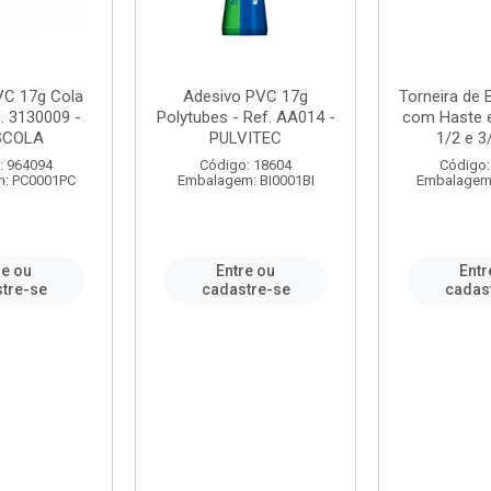
VC 17g Cola
Adesivo PVC 17g
Torneira de
. 3130009 -
Polytubes - Ref. AA014 -
com Haste 
SCOLA
PULVITEC
1/2 e 3/
: 964094
Código: 18604
Código:
: PC0001PC
Embalagem: BI0001BI
Embalagem
re ou
Entre ou
Entr
tre-se
cadastre-se
cadas