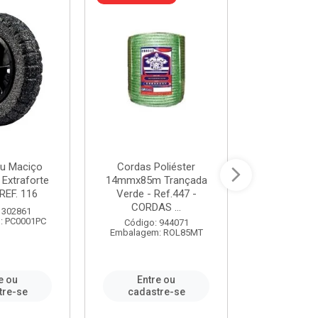
u Maciço
Cordas Poliéster
Furadeira de
 Extraforte
14mmx85m Trançada
Polegadas 
REF. 116
Verde - Ref.447 -
Velocidad
CORDAS ...
 302861
Código:
: PC0001PC
Embalagem:
Código: 944071
Embalagem: ROL85MT
e ou
Entre ou
Entr
tre-se
cadastre-se
cadast