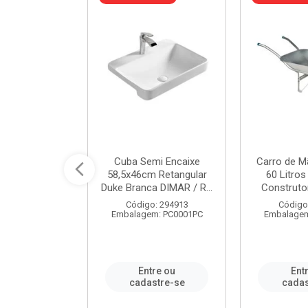
 Nivela Piso
Cuba Semi Encaixe
Carro de M
0 Peças Eco
58,5x46cm Retangular
60 Litro
TAG / REF...
Duke Branca DIMAR / R...
Construtor
: 982306
Código: 294913
Código
m: PT0050PC
Embalagem: PC0001PC
Embalagem
re ou
Entre ou
Ent
stre-se
cadastre-se
cadas