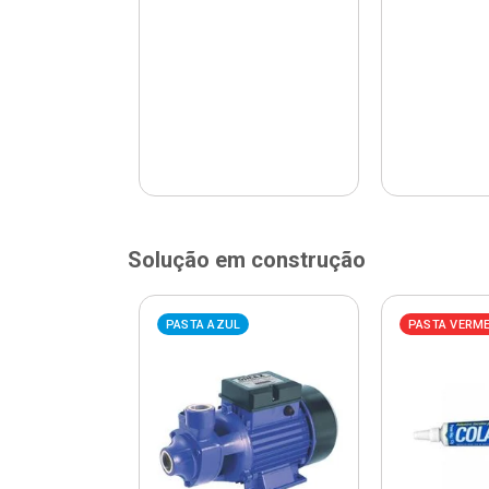
Solução em construção
ELHA
PASTA AZUL
PASTA VERM