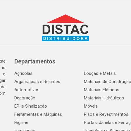
Departamentos
tac
 no
Agrícolas
Louças e Metais
o o
gar
Argamassas e Rejuntes
Materiais de Construçã
 de
Automotivos
Materiais Elétricos
com
Decoração
Materiais Hidráulicos
EPI e Sinalização
Móveis
Ferramentas e Máquinas
Pisos e Revestimentos
Higiene
Portas, Janelas e Ferra
Iluminação
Tecnologia e Segurança