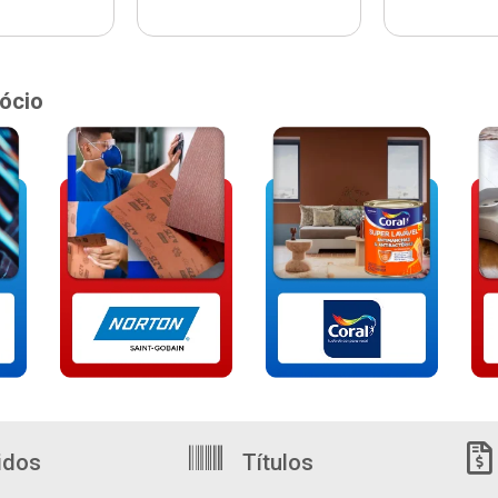
ócio
idos
Títulos