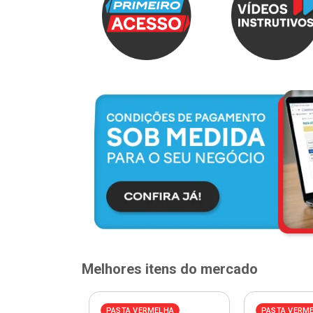
Melhores itens do mercado
ELHA
PASTA VERMELHA
PASTA VERM