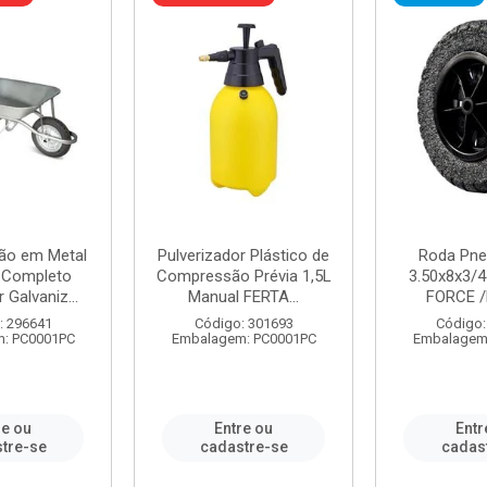
ão em Metal
Pulverizador Plástico de
Roda Pne
s Completo
Compressão Prévia 1,5L
3.50x8x3/4
 Galvaniz...
Manual FERTA...
FORCE /
: 296641
Código: 301693
Código:
: PC0001PC
Embalagem: PC0001PC
Embalagem
re ou
Entre ou
Entr
tre-se
cadastre-se
cadas