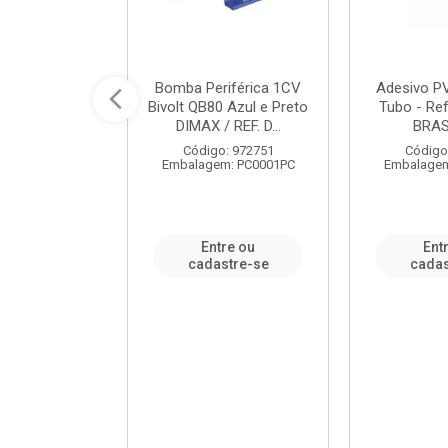
ável em PVC
Bomba Periférica 1CV
Adesivo P
ORTLEV / REF.
Bivolt QB80 Azul e Preto
Tubo - Ref
10129
DIMAX / REF. D...
BRA
: 995336
Código: 972751
Código
m: PC0001PC
Embalagem: PC0001PC
Embalagem
re ou
Entre ou
Ent
stre-se
cadastre-se
cadas