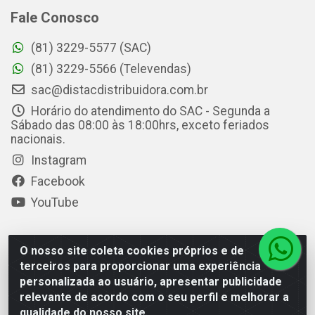
Fale Conosco
(81) 3229-5577 (SAC)
(81) 3229-5566 (Televendas)
sac@distacdistribuidora.com.br
Horário do atendimento do SAC - Segunda a
Sábado das 08:00 às 18:00hrs, exceto feriados
nacionais.
Instagram
Facebook
YouTube
O nosso site coleta cookies próprios e de
Distac Distribuidora - Av. Durval de Góes Monteiro, 7049 -
terceiros para proporcionar uma experiência
Jardim Petrópolis - Maceió/AL - CEP 57061-000 - CNPJ
personalizada ao usuário, apresentar publicidade
08.072.649/0001-20
relevante de acordo com o seu perfil e melhorar a
qualidade do nosso site.