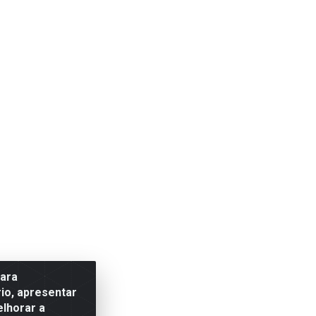
para
io, apresentar
elhorar a