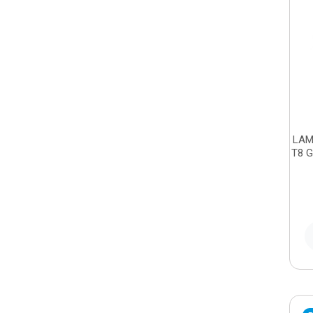
LAM
T8 G