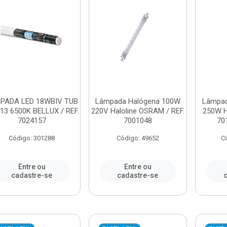
PADA LED 18WBIV TUB
Lâmpada Halógena 100W
Lâmpad
13 6500K BELLUX / REF.
220V Haloline OSRAM / REF.
250W H
7024157
7001048
701
Código: 301288
Código: 49652
C
Entre ou
Entre ou
cadastre-se
cadastre-se
c