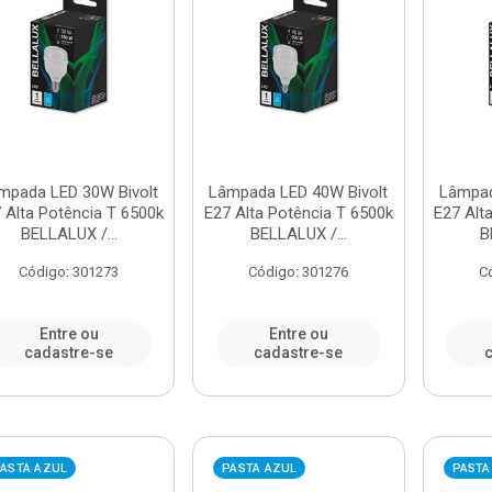
mpada LED 30W Bivolt
Lâmpada LED 40W Bivolt
Lâmpad
 Alta Potência T 6500k
E27 Alta Potência T 6500k
E27 Alt
BELLALUX /...
BELLALUX /...
B
Código: 301273
Código: 301276
C
Entre ou
Entre ou
cadastre-se
cadastre-se
c
ASTA AZUL
PASTA AZUL
PASTA