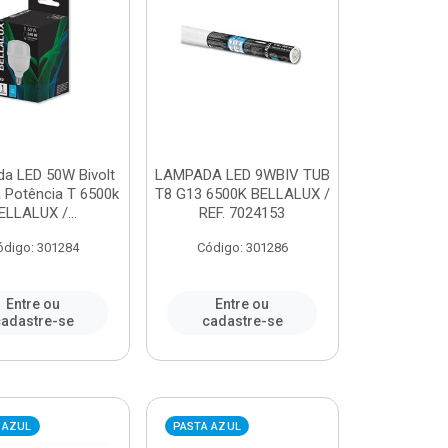
a LED 50W Bivolt
LAMPADA LED 9WBIV TUB
a Potência T 6500k
T8 G13 6500K BELLALUX /
ELLALUX /...
REF. 7024153
ódigo: 301284
Código: 301286
Entre ou
Entre ou
adastre-se
cadastre-se
 AZUL
PASTA AZUL