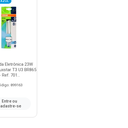
 AZUL
a Eletrônica 23W
uxstar T3 U3 BR865
- Ref. 701...
ódigo: 899163
Entre ou
adastre-se