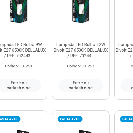
âmpada LED Bulbo 9W
Lâmpada LED Bulbo 12W
Lâmpad
olt E27 6500K BELLALUX
Bivolt E27 6500K BELLALUX
Bivolt 
/ REF. 702443...
/ REF. 70244...
/
Código: 301253
Código: 301257
C
Entre ou
Entre ou
cadastre-se
cadastre-se
c
ASTA AZUL
PASTA AZUL
PASTA