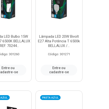
a LED Bulbo 15W
Lâmpada LED 20W Bivolt
E27 6500K BELLALUX
E27 Alta Potência T 6500k
 REF. 70244...
BELLALUX /...
ódigo: 301260
Código: 301271
Entre ou
Entre ou
adastre-se
cadastre-se
 AZUL
PASTA AZUL