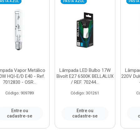
ASTA AZUL
PASTA AZUL
PASTA
mpada Vapor Metálico
Lâmpada LED Bulbo 17W
Lâmpad
0W HQI-E/D E40 - Ref.
Bivolt E27 6500K BELLALUX
220V Dul
7012830 - OSR...
/ REF. 70244...
Código: 909789
Código: 301261
C
Entre ou
Entre ou
cadastre-se
cadastre-se
c