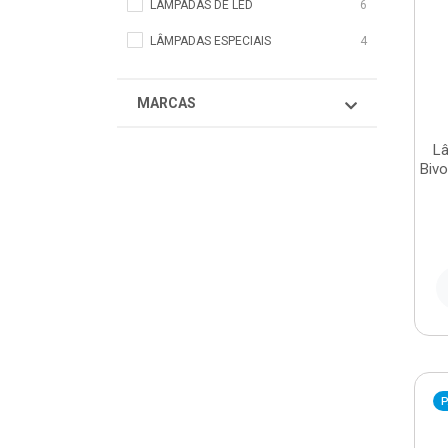
LÂMPADAS DE LED
6
LÂMPADAS ESPECIAIS
4
MARCAS
L
Biv
P