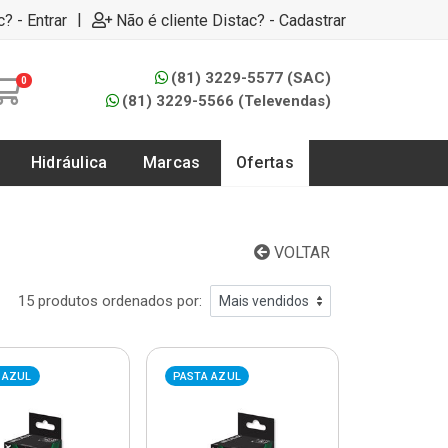
|
c? - Entrar
Não é cliente Distac? - Cadastrar
(81) 3229-5577 (SAC)
0
(81) 3229-5566 (Televendas)
Hidráulica
Marcas
Ofertas
VOLTAR
15 produtos ordenados por:
 AZUL
PASTA AZUL