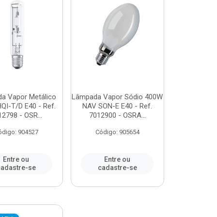
a Vapor Metálico
Lâmpada Vapor Sódio 400W
QI-T/D E40 - Ref.
NAV SON-E E40 - Ref.
2798 - OSR...
7012900 - OSRA...
ódigo: 904527
Código: 905654
Entre ou
Entre ou
adastre-se
cadastre-se