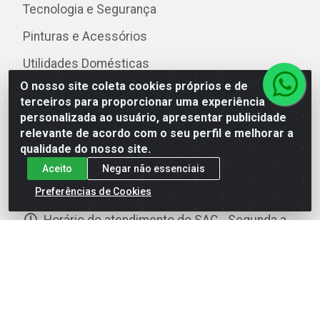
Tecnologia e Segurança
Pinturas e Acessórios
Utilidades Domésticas
O nosso site coleta cookies próprios e de
terceiros para proporcionar uma experiência
personalizada ao usuário, apresentar publicidade
Fale Conosco
relevante de acordo com o seu perfil e melhorar a
qualidade do nosso site.
(81) 3229-5577 (SAC)
Aceito
Negar não essenciais
(81) 3229-5566 (Televendas)
Preferências de Cookies
sac@distacdistribuidora.com.br
Horário do atendimento do SAC - Segunda a
Sábado das 08:00 às 18:00hrs, exceto feriados
nacionais.
Instagram
Facebook
YouTube