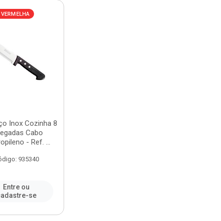
 VERMELHA
ço Inox Cozinha 8
legadas Cabo
opileno - Ref. ...
ódigo: 935340
Entre ou
adastre-se