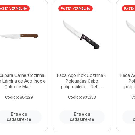
ASTA VERMELHA
PASTA VERMELHA
PASTA
ca para Carne/Cozinha
Faca Aço Inox Cozinha 6
Faca A
 Lâmina de Aço Inox e
Polegadas Cabo
Po
Cabo de Mad...
polipropileno - Ref. ...
polipr
Código: 884229
Código: 935338
C
Entre ou
Entre ou
cadastre-se
cadastre-se
c