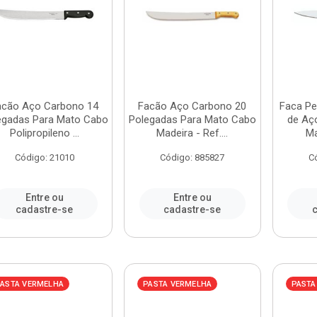
acão Aço Carbono 14
Facão Aço Carbono 20
Faca Pe
egadas Para Mato Cabo
Polegadas Para Mato Cabo
de Aç
Polipropileno ...
Madeira - Ref....
Ma
Código: 21010
Código: 885827
C
Entre ou
Entre ou
cadastre-se
cadastre-se
c
ASTA VERMELHA
PASTA VERMELHA
PASTA