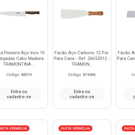
a Peixeira Aço Inox 10
Facão Aço Carbono 12 Pol.
Facão A
legadas Cabo Madeira
Para Cana - Ref. 26653012 -
Para Can
TRAMONTINA ...
TRAMON...
Código: 88239
Código: 874486
C
Entre ou
Entre ou
cadastre-se
cadastre-se
c
ASTA VERMELHA
PASTA VERMELHA
PASTA