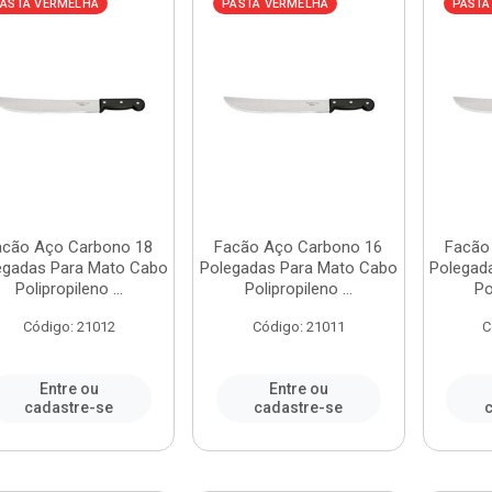
ASTA VERMELHA
PASTA VERMELHA
PASTA
acão Aço Carbono 18
Facão Aço Carbono 16
Facão
egadas Para Mato Cabo
Polegadas Para Mato Cabo
Polegad
Polipropileno ...
Polipropileno ...
Po
Código: 21012
Código: 21011
C
Entre ou
Entre ou
cadastre-se
cadastre-se
c