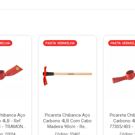
MELHA
PASTA VERMELHA
PASTA VERME
Chibanca Aço
Picareta Chibanca Aço
Picareta Ch
 4LB - Ref.
Carbono 4LB Com Cabo
Carbono 4L
 - TRAMON...
Madeira 90cm - Re...
77305/403 -
o: 20054
Código: 55462
Código: