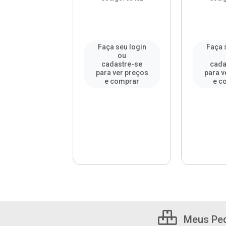
a seu login
Faça seu login
Faça 
ou
ou
adastre-se
cadastre-se
cada
a ver preços
para ver preços
para v
 comprar
e comprar
e c
Meus Pe