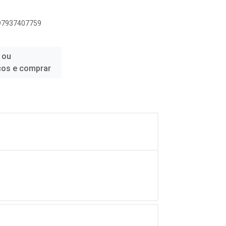
897937407759
 ou
ços e comprar