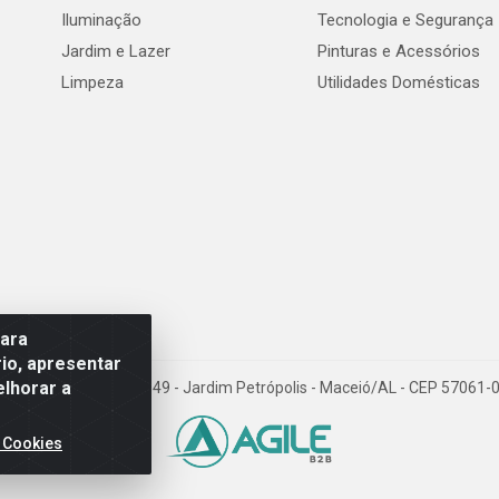
Iluminação
Tecnologia e Segurança
Jardim e Lazer
Pinturas e Acessórios
Limpeza
Utilidades Domésticas
para
io, apresentar
elhorar a
val de Góes Monteiro, 7049 - Jardim Petrópolis - Maceió/AL - CEP 5706
 Cookies