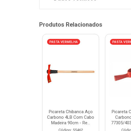
Produtos Relacionados
VERMELHA
PASTA VERMELHA
PASTA VER
ta Chibanca Aço
Picareta Chibanca Aço
Picareta 
no 4LB - Ref.
Carbono 4LB Com Cabo
Carbono
403 - TRAMON...
Madeira 90cm - Re...
77305/403
digo: 20054
Código: 55462
Códig