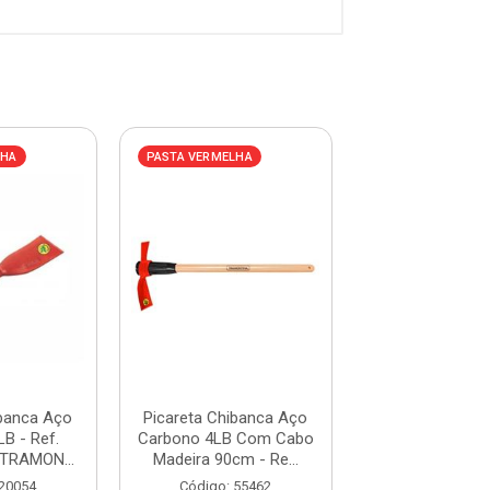
LHA
PASTA VERMELHA
PASTA VERMELHA
ibanca Aço
Picareta Chibanca Aço
Picareta Chiba
B - Ref.
Carbono 4LB Com Cabo
Carbono 4LB 
 TRAMON...
Madeira 90cm - Re...
77305/403 - TR
 20054
Código: 55462
Código: 20