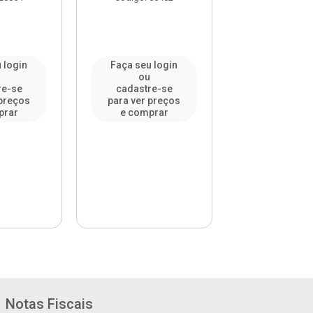
 login
Faça seu login
Faça seu l
ou
ou
re-se
cadastre-se
cadastre-
 preços
para ver preços
para ver pr
prar
e comprar
e compr
Notas Fiscais