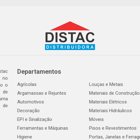
Departamentos
tac
a no
Agrícolas
Louças e Metais
do o
 de
Argamassas e Rejuntes
Materiais de Construção
 uma
Automotivos
Materiais Elétricos
e de
Decoração
Materiais Hidráulicos
EPI e Sinalização
Móveis
Ferramentas e Máquinas
Pisos e Revestimentos
Higiene
Portas, Janelas e Ferra