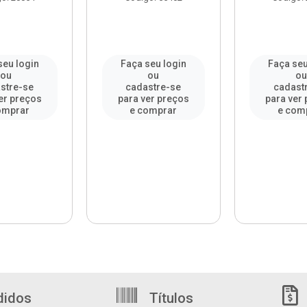
seu login
Faça seu login
Faça seu
ou
ou
ou
stre-se
cadastre-se
cadast
er preços
para ver preços
para ver
omprar
e comprar
e com
didos
Títulos