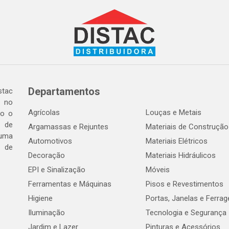
Departamentos
tac
a no
Agrícolas
Louças e Metais
do o
 de
Argamassas e Rejuntes
Materiais de Construção
 uma
Automotivos
Materiais Elétricos
e de
Decoração
Materiais Hidráulicos
EPI e Sinalização
Móveis
Ferramentas e Máquinas
Pisos e Revestimentos
Higiene
Portas, Janelas e Ferra
Iluminação
Tecnologia e Segurança
Jardim e Lazer
Pinturas e Acessórios