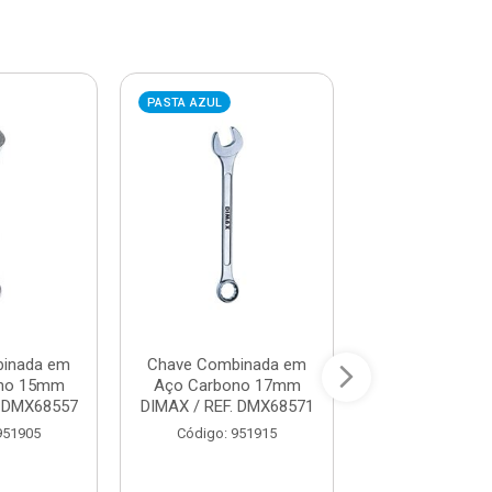
PASTA AZUL
PASTA AZUL
inada em
Chave Combinada em
Chave Combin
ono 15mm
Aço Carbono 17mm
Aço Carbono
. DMX68557
DIMAX / REF. DMX68571
DIMAX / REF. 
951905
Código: 951915
Código: 95