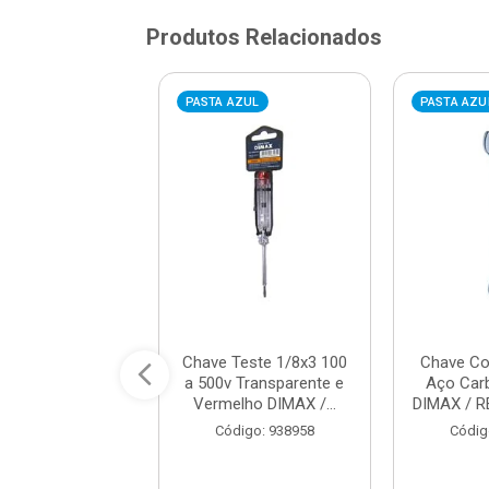
Produtos Relacionados
AZUL
PASTA AZUL
PASTA AZU
Estrela em Aço
Chave Teste 1/8x3 100
Chave C
ono 10X11mm
a 500v Transparente e
Aço Ca
o DIMAX / REF.
Vermelho DIMAX /...
DIMAX / R
DM...
Código: 938958
Códig
digo: 951959