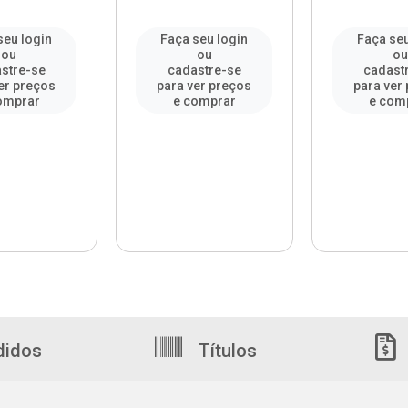
seu login
Faça seu login
Faça seu
ou
ou
o
stre-se
cadastre-se
cadast
er preços
para ver preços
para ver
omprar
e comprar
e com
didos
Títulos