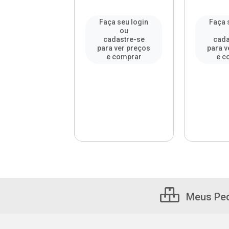
a seu login
Faça seu login
Faça 
ou
ou
adastre-se
cadastre-se
cada
a ver preços
para ver preços
para v
e comprar
e comprar
e c
Meus Pe