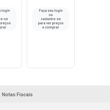
 login
Faça seu login
Faça seu l
u
ou
ou
re-se
cadastre-se
cadastre-
 preços
para ver preços
para ver pr
prar
e comprar
e compr
Notas Fiscais