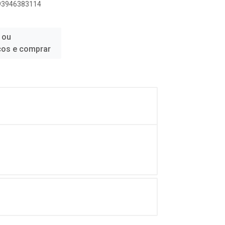
893946383114
 ou
ços e comprar