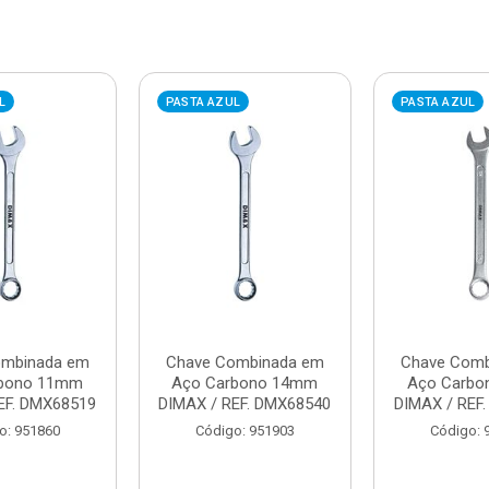
L
PASTA AZUL
PASTA AZUL
ombinada em
Chave Combinada em
Chave Comb
rbono 11mm
Aço Carbono 14mm
Aço Carb
EF. DMX68519
DIMAX / REF. DMX68540
DIMAX / REF
o: 951860
Código: 951903
Código: 