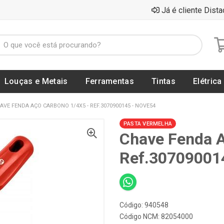
Já é cliente Dista
Louças e Metais
Ferramentas
Tintas
Elétrica
AVE FENDA AÇO CARBONO 1/4X5 - REF.3070900145 - NOVE54
PASTA VERMELHA
Chave Fenda A
Ref.30709001
Código: 940548
Código NCM: 82054000