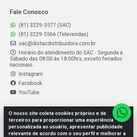
Fale Conosco
(81) 3229-5577 (SAC)
(81) 3229-5566 (Televendas)
sac@distacdistribuidora.com.br
Horário do atendimento do SAC - Segunda a
Sábado das 08:00 às 18:00hrs, exceto feriados
nacionais.
Instagram
Facebook
YouTube
O nosso site coleta cookies próprios e de
Distac Distribuidora - Av. Durval de Góes Monteiro, 7049
terceiros para proporcionar uma experiência
- Jardim Petrópolis - Maceió/AL - CEP 57061-000 - CNPJ
personalizada ao usuário, apresentar publicidade
08.072.649/0001-20
relevante de acordo com o seu perfil e melhorar a