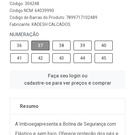
Código: 304248
Código NCM: 64039990
Código de Barras do Produto: 7899717102489
Fabricante:
KADESH CALCADOS
NUMERAÇÃO
36
37
38
39
40
41
42
43
44
45
Faça seu login ou
cadastre-se para ver preços e comprar
Resumo
A Imbisegapresenta a Botina de Segurança com
Elástico e sem bico. Oferece proteção dos pés e