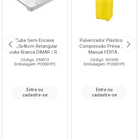
Cuba Semi Encaixe
Pulverizador Plástico de
58,5x46cm Retangular
Compressão Prévia 1,5L
Duke Branca DIMAR / R...
Manual FERTA...
Código: 294913
Código: 301693
Embalagem: PC0001PC
Embalagem: PC0001PC
Entre ou
Entre ou
cadastre-se
cadastre-se