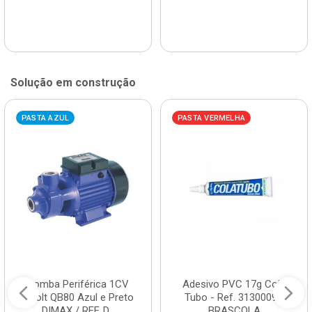
Solução em construção
PASTA AZUL
PASTA VERMELHA
Bomba Periférica 1CV
Adesivo PVC 17g Cola
Bivolt QB80 Azul e Preto
Tubo - Ref. 3130009 -
DIMAX / REF. D...
BRASCOLA