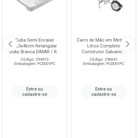
Cuba Semi Encaixe
Carro de Mão em Metal 60
58,5x46cm Retangular
Litros Completo
Duke Branca DIMAR / R...
Construtor Galvaniz...
Código: 294913
Código: 296641
Embalagem: PC0001PC
Embalagem: PC0001PC
Entre ou
Entre ou
cadastre-se
cadastre-se