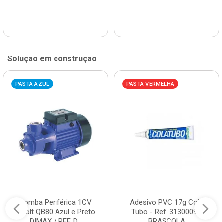
Solução em construção
PASTA AZUL
PASTA VERMELHA
Bomba Periférica 1CV
Adesivo PVC 17g Cola
Bivolt QB80 Azul e Preto
Tubo - Ref. 3130009 -
DIMAX / REF. D...
BRASCOLA