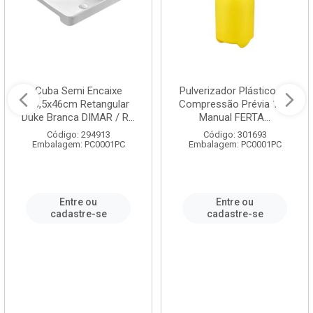
Cuba Semi Encaixe
Pulverizador Plástico de
58,5x46cm Retangular
Compressão Prévia 1,5L
Duke Branca DIMAR / R...
Manual FERTA...
Código: 294913
Código: 301693
Embalagem: PC0001PC
Embalagem: PC0001PC
Entre ou
Entre ou
cadastre-se
cadastre-se