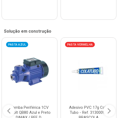
Solução em construção
PASTA AZUL
PASTA VERMELHA
Bomba Periférica 1CV
Adesivo PVC 17g Cola
Bivolt QB80 Azul e Preto
Tubo - Ref. 3130009 -
DIMAX / REF. D...
BRASCOLA