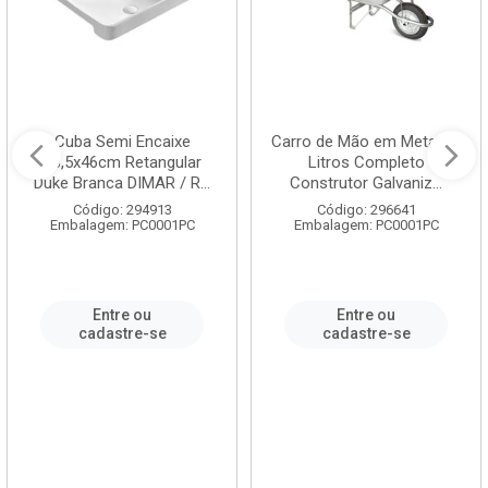
Cuba Semi Encaixe
Carro de Mão em Metal 60
58,5x46cm Retangular
Litros Completo
Duke Branca DIMAR / R...
Construtor Galvaniz...
Código: 294913
Código: 296641
Embalagem: PC0001PC
Embalagem: PC0001PC
Entre ou
Entre ou
cadastre-se
cadastre-se