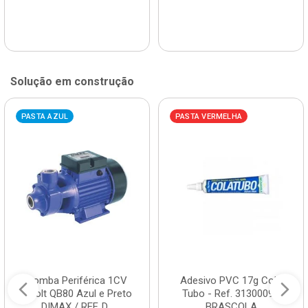
Solução em construção
PASTA AZUL
PASTA VERMELHA
Bomba Periférica 1CV
Adesivo PVC 17g Cola
Bivolt QB80 Azul e Preto
Tubo - Ref. 3130009 -
DIMAX / REF. D...
BRASCOLA