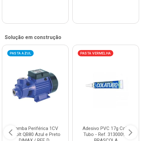
Solução em construção
PASTA AZUL
PASTA VERMELHA
Bomba Periférica 1CV
Adesivo PVC 17g Cola
Bivolt QB80 Azul e Preto
Tubo - Ref. 3130009 -
DIMAX / REF. D...
BRASCOLA