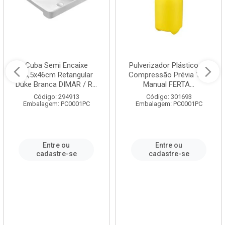
Cuba Semi Encaixe
Pulverizador Plástico de
58,5x46cm Retangular
Compressão Prévia 1,5L
Duke Branca DIMAR / R...
Manual FERTA...
Código: 294913
Código: 301693
Embalagem: PC0001PC
Embalagem: PC0001PC
Entre ou
Entre ou
cadastre-se
cadastre-se