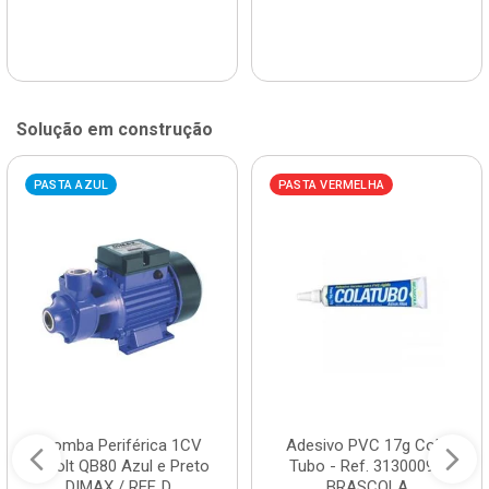
Solução em construção
PASTA AZUL
PASTA VERMELHA
Bomba Periférica 1CV
Adesivo PVC 17g Cola
Bivolt QB80 Azul e Preto
Tubo - Ref. 3130009 -
DIMAX / REF. D...
BRASCOLA