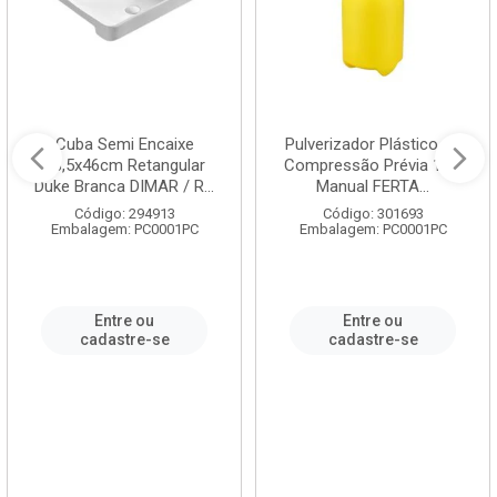
Cuba Semi Encaixe
Pulverizador Plástico de
58,5x46cm Retangular
Compressão Prévia 1,5L
Duke Branca DIMAR / R...
Manual FERTA...
Código: 294913
Código: 301693
Embalagem: PC0001PC
Embalagem: PC0001PC
Entre ou
Entre ou
cadastre-se
cadastre-se