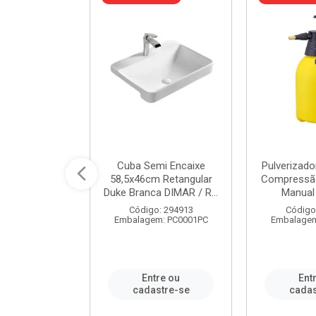
 Rede Aço
Cuba Semi Encaixe
Pulverizado
0 Zincado 12
58,5x46cm Retangular
Compressão
f.91610 - ...
Duke Branca DIMAR / R...
Manual 
o: 18790
Código: 294913
Código
m: SC0012PA
Embalagem: PC0001PC
Embalagem
re ou
Entre ou
Ent
stre-se
cadastre-se
cadas