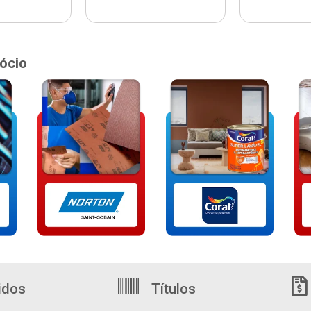
ócio
idos
Títulos