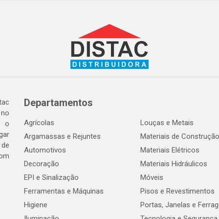
Departamentos
tac
 no
Agrícolas
Louças e Metais
o o
gar
Argamassas e Rejuntes
Materiais de Construçã
 de
Automotivos
Materiais Elétricos
com
Decoração
Materiais Hidráulicos
EPI e Sinalização
Móveis
Ferramentas e Máquinas
Pisos e Revestimentos
Higiene
Portas, Janelas e Ferra
Iluminação
Tecnologia e Segurança