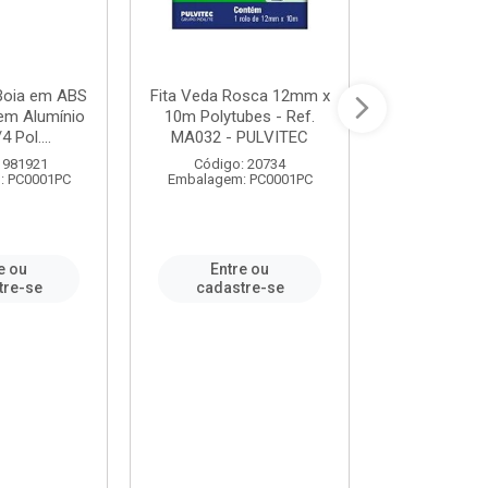
 Boia em ABS
Fita Veda Rosca 12mm x
Tê Soldável
em Alumínio
10m Polytubes - Ref.
Ref.222002
4 Pol....
MA032 - PULVITEC
 981921
Código: 20734
Código:
: PC0001PC
Embalagem: PC0001PC
Embalagem:
e ou
Entre ou
Entr
tre-se
cadastre-se
cadast