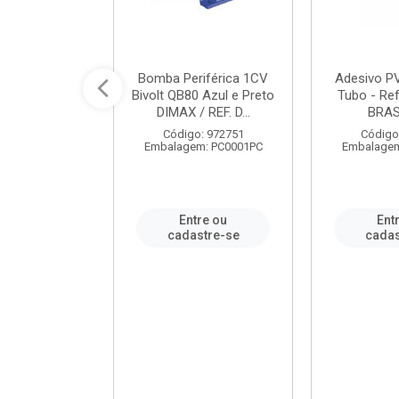
ável em PVC
Bomba Periférica 1CV
Adesivo P
ORTLEV / REF.
Bivolt QB80 Azul e Preto
Tubo - Ref
10129
DIMAX / REF. D...
BRA
: 995336
Código: 972751
Código
m: PC0001PC
Embalagem: PC0001PC
Embalagem
re ou
Entre ou
Ent
stre-se
cadastre-se
cadas