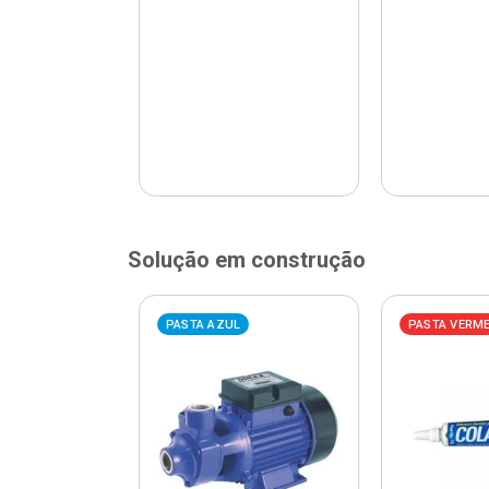
Solução em construção
ELHA
PASTA AZUL
PASTA VERM