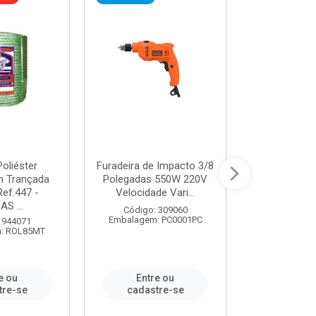
oliéster
Furadeira de Impacto 3/8
Tomada em B
 Trançada
Polegadas 550W 220V
2P+T 20A Ne
Ref.447 -
Velocidade Vari...
/ REF. 
S ...
Código: 309060
Código:
Embalagem: PC0001PC
Embalagem:
 944071
: ROL85MT
e ou
Entre ou
Entr
tre-se
cadastre-se
cadast