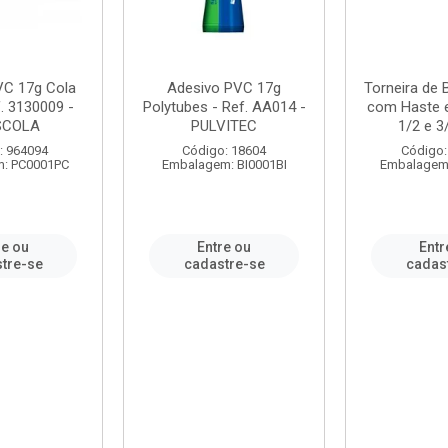
VC 17g Cola
Adesivo PVC 17g
Torneira de
. 3130009 -
Polytubes - Ref. AA014 -
com Haste 
SCOLA
PULVITEC
1/2 e 3/
: 964094
Código: 18604
Código:
: PC0001PC
Embalagem: BI0001BI
Embalagem
re ou
Entre ou
Entr
tre-se
cadastre-se
cadas