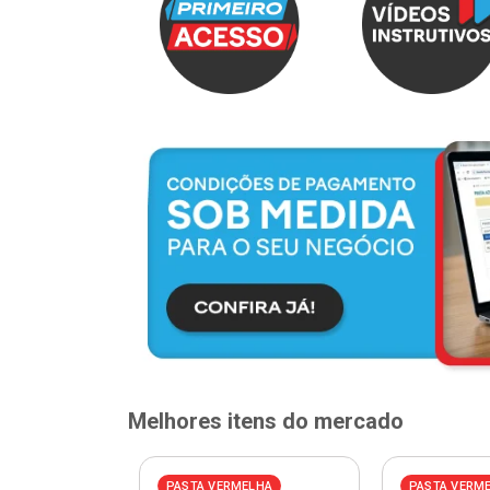
Melhores itens do mercado
ELHA
PASTA VERMELHA
PASTA VERM