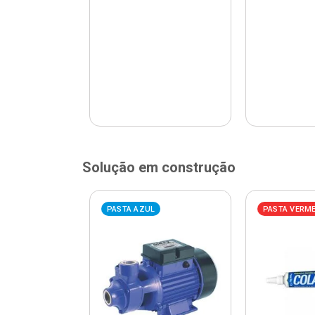
Solução em construção
ELHA
PASTA AZUL
PASTA VERM