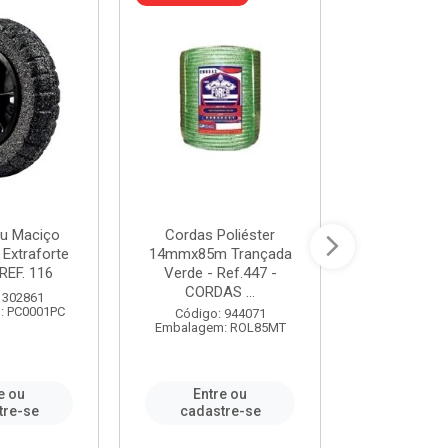
u Maciço
Cordas Poliéster
Furadeira de
 Extraforte
14mmx85m Trançada
Polegadas 
REF. 116
Verde - Ref.447 -
Velocidad
CORDAS ...
 302861
Código:
: PC0001PC
Embalagem:
Código: 944071
Embalagem: ROL85MT
e ou
Entre ou
Entr
tre-se
cadastre-se
cadast