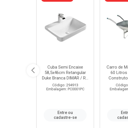
 Nivela Piso
Cuba Semi Encaixe
Carro de M
0 Peças Eco
58,5x46cm Retangular
60 Litro
TAG / REF...
Duke Branca DIMAR / R...
Construtor
: 982306
Código: 294913
Código
m: PT0050PC
Embalagem: PC0001PC
Embalagem
re ou
Entre ou
Ent
stre-se
cadastre-se
cadas