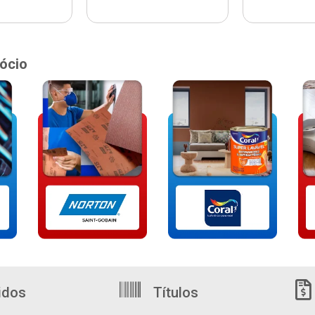
ócio
idos
Títulos