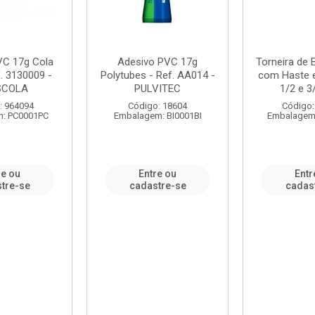
VC 17g Cola
Adesivo PVC 17g
Torneira de
. 3130009 -
Polytubes - Ref. AA014 -
com Haste 
SCOLA
PULVITEC
1/2 e 3/
: 964094
Código: 18604
Código:
: PC0001PC
Embalagem: BI0001BI
Embalagem
re ou
Entre ou
Entr
tre-se
cadastre-se
cadas