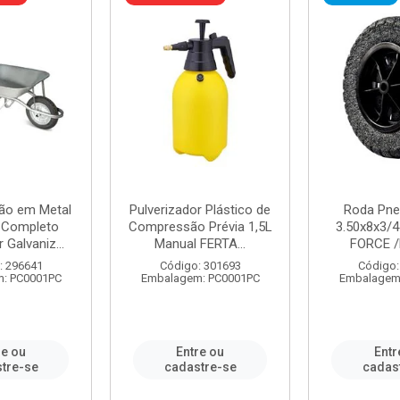
ão em Metal
Pulverizador Plástico de
Roda Pne
s Completo
Compressão Prévia 1,5L
3.50x8x3/4
 Galvaniz...
Manual FERTA...
FORCE /
: 296641
Código: 301693
Código:
: PC0001PC
Embalagem: PC0001PC
Embalagem
re ou
Entre ou
Entr
tre-se
cadastre-se
cadas