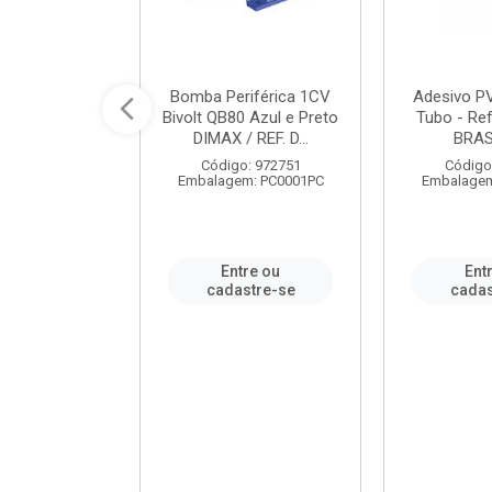
ável em PVC
Bomba Periférica 1CV
Adesivo P
ORTLEV / REF.
Bivolt QB80 Azul e Preto
Tubo - Ref
10129
DIMAX / REF. D...
BRA
: 995336
Código: 972751
Código
m: PC0001PC
Embalagem: PC0001PC
Embalagem
re ou
Entre ou
Ent
stre-se
cadastre-se
cadas