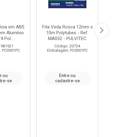
 Boia em ABS
Fita Veda Rosca 12mm x
Tê Soldável
em Alumínio
10m Polytubes - Ref.
Ref.222002
4 Pol....
MA032 - PULVITEC
 981921
Código: 20734
Código:
: PC0001PC
Embalagem: PC0001PC
Embalagem:
e ou
Entre ou
Entr
tre-se
cadastre-se
cadast