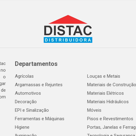
Departamentos
tac
 no
Agrícolas
Louças e Metais
o o
gar
Argamassas e Rejuntes
Materiais de Construçã
 de
Automotivos
Materiais Elétricos
com
Decoração
Materiais Hidráulicos
EPI e Sinalização
Móveis
Ferramentas e Máquinas
Pisos e Revestimentos
Higiene
Portas, Janelas e Ferra
Iluminação
Tecnologia e Segurança