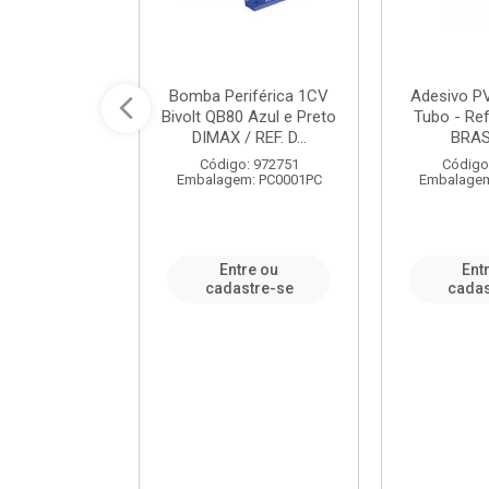
ável em PVC
Bomba Periférica 1CV
Adesivo P
ORTLEV / REF.
Bivolt QB80 Azul e Preto
Tubo - Ref
10129
DIMAX / REF. D...
BRA
: 995336
Código: 972751
Código
m: PC0001PC
Embalagem: PC0001PC
Embalagem
re ou
Entre ou
Ent
stre-se
cadastre-se
cadas