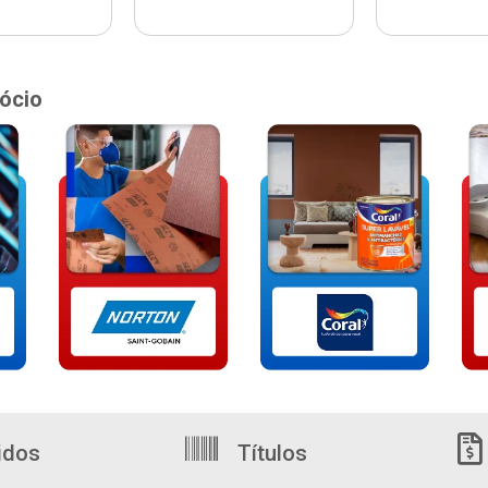
ócio
idos
Títulos