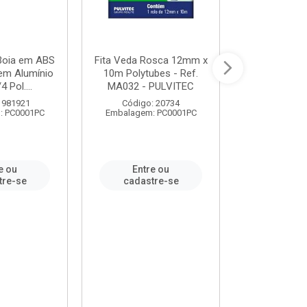
 Boia em ABS
Fita Veda Rosca 12mm x
Tê Soldável
em Alumínio
10m Polytubes - Ref.
Ref.222002
4 Pol....
MA032 - PULVITEC
 981921
Código: 20734
Código:
: PC0001PC
Embalagem: PC0001PC
Embalagem:
e ou
Entre ou
Entr
tre-se
cadastre-se
cadast