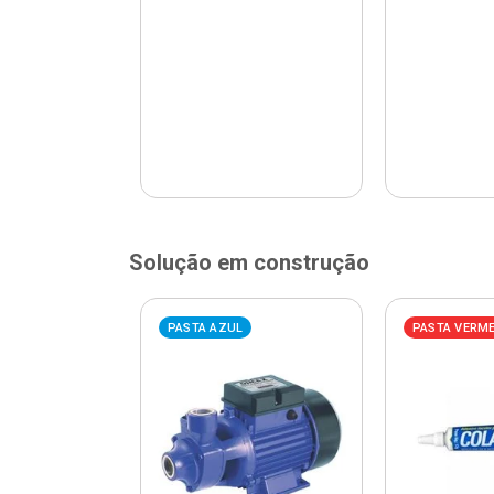
Solução em construção
ELHA
PASTA AZUL
PASTA VERM