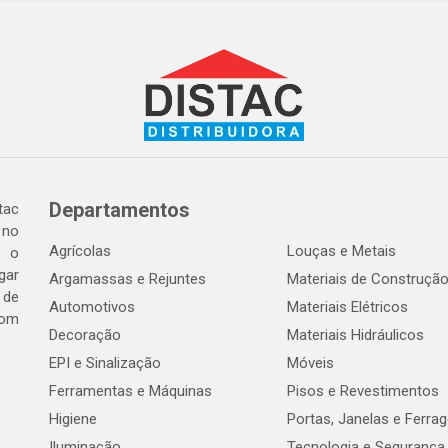
Departamentos
tac
 no
Agrícolas
Louças e Metais
o o
gar
Argamassas e Rejuntes
Materiais de Construçã
 de
Automotivos
Materiais Elétricos
com
Decoração
Materiais Hidráulicos
EPI e Sinalização
Móveis
Ferramentas e Máquinas
Pisos e Revestimentos
Higiene
Portas, Janelas e Ferra
Iluminação
Tecnologia e Segurança