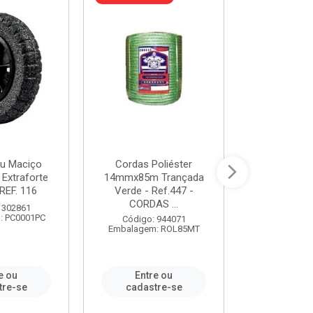
u Maciço
Cordas Poliéster
Furadeira de
 Extraforte
14mmx85m Trançada
Polegadas 
REF. 116
Verde - Ref.447 -
Velocidad
CORDAS ...
 302861
Código:
: PC0001PC
Embalagem:
Código: 944071
Embalagem: ROL85MT
e ou
Entre ou
Entr
tre-se
cadastre-se
cadast