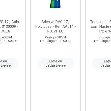
VC 17g Cola
Adesivo PVC 17g
Torneira de
. 3130009 -
Polytubes - Ref. AA014 -
com Haste 
SCOLA
PULVITEC
1/2 e 3/
: 964094
Código: 18604
Código:
: PC0001PC
Embalagem: BI0001BI
Embalagem
re ou
Entre ou
Entr
tre-se
cadastre-se
cadas