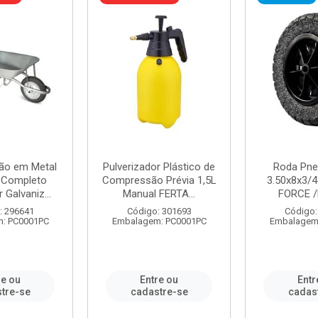
ão em Metal
Pulverizador Plástico de
Roda Pne
s Completo
Compressão Prévia 1,5L
3.50x8x3/4
 Galvaniz...
Manual FERTA...
FORCE /
: 296641
Código: 301693
Código:
: PC0001PC
Embalagem: PC0001PC
Embalagem
re ou
Entre ou
Entr
tre-se
cadastre-se
cadas