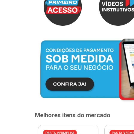
Melhores itens do mercado
ELHA
PASTA VERMELHA
PASTA VERM