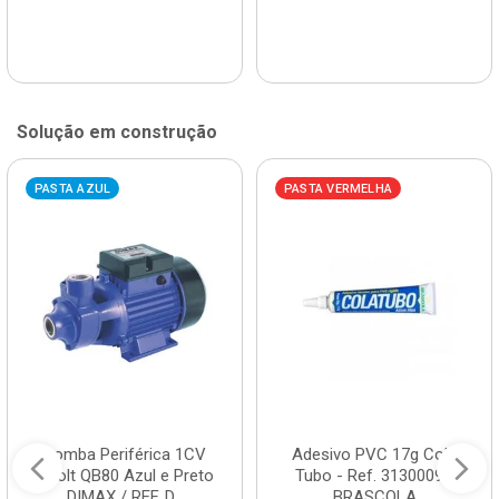
Solução em construção
PASTA AZUL
PASTA VERMELHA
Bomba Periférica 1CV
Adesivo PVC 17g Cola
Bivolt QB80 Azul e Preto
Tubo - Ref. 3130009 -
DIMAX / REF. D...
BRASCOLA