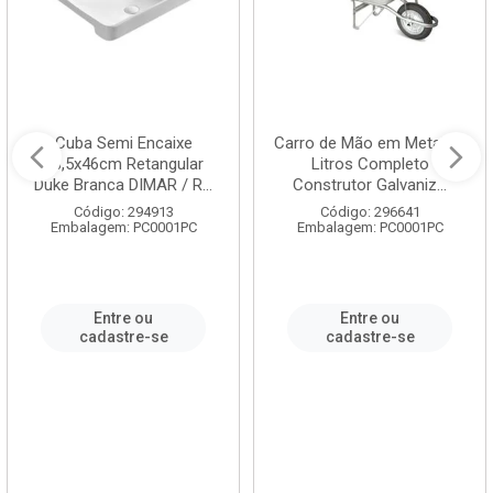
Cuba Semi Encaixe
Carro de Mão em Metal 60
58,5x46cm Retangular
Litros Completo
Duke Branca DIMAR / R...
Construtor Galvaniz...
Código: 294913
Código: 296641
Embalagem: PC0001PC
Embalagem: PC0001PC
Entre ou
Entre ou
cadastre-se
cadastre-se