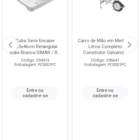
Cuba Semi Encaixe
Carro de Mão em Metal 60
58,5x46cm Retangular
Litros Completo
Duke Branca DIMAR / R...
Construtor Galvaniz...
Código: 294913
Código: 296641
Embalagem: PC0001PC
Embalagem: PC0001PC
Entre ou
Entre ou
cadastre-se
cadastre-se