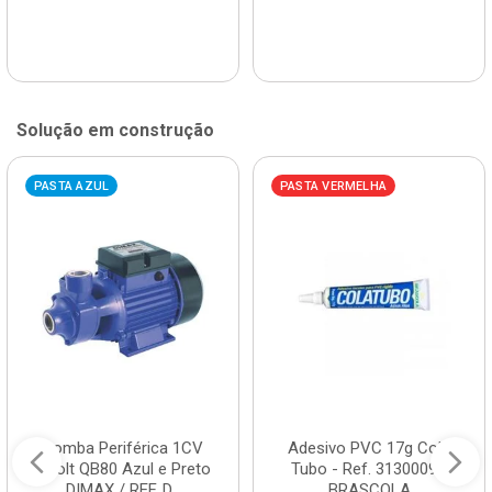
Solução em construção
PASTA AZUL
PASTA VERMELHA
Bomba Periférica 1CV
Adesivo PVC 17g Cola
Bivolt QB80 Azul e Preto
Tubo - Ref. 3130009 -
DIMAX / REF. D...
BRASCOLA