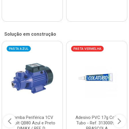
Solução em construção
PASTA AZUL
PASTA VERMELHA
Bomba Periférica 1CV
Adesivo PVC 17g Cola
Bivolt QB80 Azul e Preto
Tubo - Ref. 3130009 -
DIMAX / REF. D...
BRASCOLA