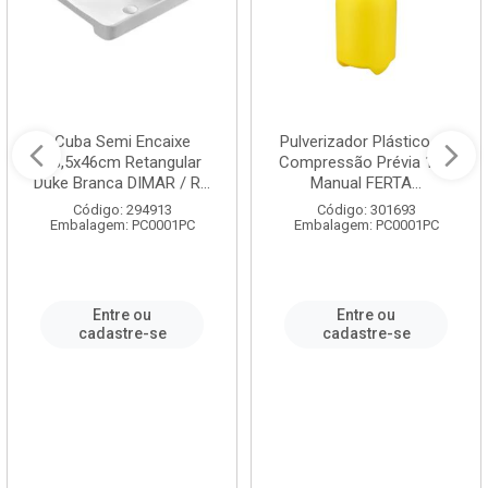
Cuba Semi Encaixe
Pulverizador Plástico de
58,5x46cm Retangular
Compressão Prévia 1,5L
Duke Branca DIMAR / R...
Manual FERTA...
Código: 294913
Código: 301693
Embalagem: PC0001PC
Embalagem: PC0001PC
Entre ou
Entre ou
cadastre-se
cadastre-se