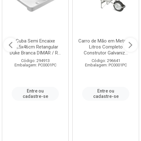
Cuba Semi Encaixe
Carro de Mão em Metal 60
58,5x46cm Retangular
Litros Completo
Duke Branca DIMAR / R...
Construtor Galvaniz...
Código: 294913
Código: 296641
Embalagem: PC0001PC
Embalagem: PC0001PC
Entre ou
Entre ou
cadastre-se
cadastre-se