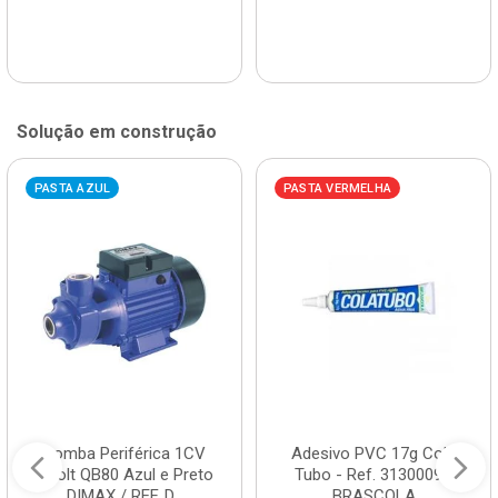
Solução em construção
PASTA AZUL
PASTA VERMELHA
Bomba Periférica 1CV
Adesivo PVC 17g Cola
Bivolt QB80 Azul e Preto
Tubo - Ref. 3130009 -
DIMAX / REF. D...
BRASCOLA