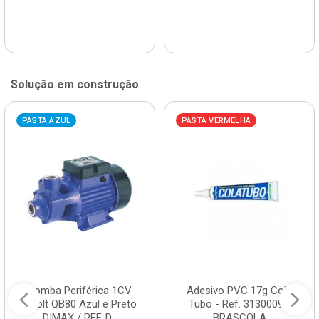
Solução em construção
PASTA AZUL
PASTA VERMELHA
Bomba Periférica 1CV
Adesivo PVC 17g Cola
Bivolt QB80 Azul e Preto
Tubo - Ref. 3130009 -
DIMAX / REF. D...
BRASCOLA