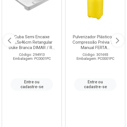
Cuba Semi Encaixe
Pulverizador Plástico de
58,5x46cm Retangular
Compressão Prévia 1,5L
Duke Branca DIMAR / R...
Manual FERTA...
Código: 294913
Código: 301693
Embalagem: PC0001PC
Embalagem: PC0001PC
Entre ou
Entre ou
cadastre-se
cadastre-se