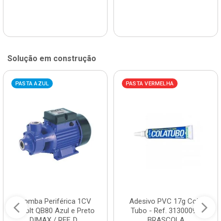
Solução em construção
PASTA AZUL
PASTA VERMELHA
Bomba Periférica 1CV
Adesivo PVC 17g Cola
Bivolt QB80 Azul e Preto
Tubo - Ref. 3130009 -
DIMAX / REF. D...
BRASCOLA