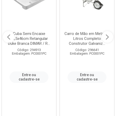
Cuba Semi Encaixe
Carro de Mão em Metal 60
58,5x46cm Retangular
Litros Completo
Duke Branca DIMAR / R...
Construtor Galvaniz...
Código: 294913
Código: 296641
Embalagem: PC0001PC
Embalagem: PC0001PC
Entre ou
Entre ou
cadastre-se
cadastre-se