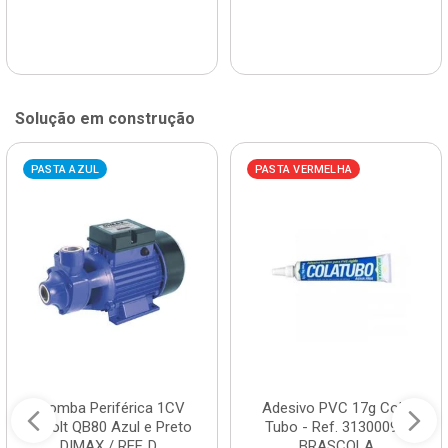
Solução em construção
PASTA AZUL
PASTA VERMELHA
Bomba Periférica 1CV
Adesivo PVC 17g Cola
Bivolt QB80 Azul e Preto
Tubo - Ref. 3130009 -
DIMAX / REF. D...
BRASCOLA