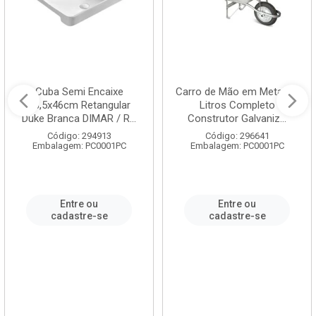
Cuba Semi Encaixe
Carro de Mão em Metal 60
58,5x46cm Retangular
Litros Completo
Duke Branca DIMAR / R...
Construtor Galvaniz...
Código: 294913
Código: 296641
Embalagem: PC0001PC
Embalagem: PC0001PC
Entre ou
Entre ou
cadastre-se
cadastre-se