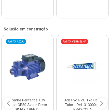
Solução em construção
PASTA AZUL
PASTA VERMELHA
Bomba Periférica 1CV
Adesivo PVC 17g Cola
Bivolt QB80 Azul e Preto
Tubo - Ref. 3130009 -
DIMAX / REF. D...
BRASCOLA