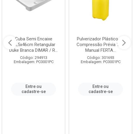
Cuba Semi Encaixe
Pulverizador Plástico de
58,5x46cm Retangular
Compressão Prévia 1,5L
Duke Branca DIMAR / R...
Manual FERTA...
Código: 294913
Código: 301693
Embalagem: PC0001PC
Embalagem: PC0001PC
Entre ou
Entre ou
cadastre-se
cadastre-se