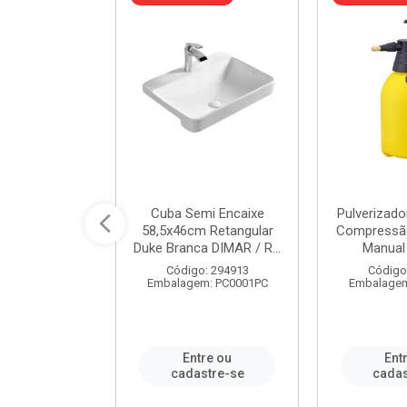
 Rede Aço
Cuba Semi Encaixe
Pulverizado
0 Zincado 12
58,5x46cm Retangular
Compressão
f.91610 - ...
Duke Branca DIMAR / R...
Manual 
o: 18790
Código: 294913
Código
m: SC0012PA
Embalagem: PC0001PC
Embalagem
re ou
Entre ou
Ent
stre-se
cadastre-se
cadas