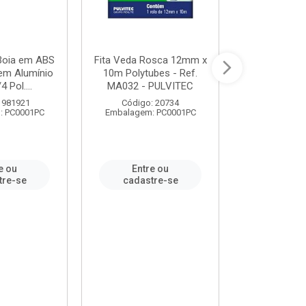
 Boia em ABS
Fita Veda Rosca 12mm x
Tê Soldável
em Alumínio
10m Polytubes - Ref.
Ref.222002
4 Pol....
MA032 - PULVITEC
 981921
Código: 20734
Código:
: PC0001PC
Embalagem: PC0001PC
Embalagem:
e ou
Entre ou
Entr
tre-se
cadastre-se
cadast