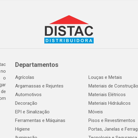
Departamentos
tac
 no
Agrícolas
Louças e Metais
o o
gar
Argamassas e Rejuntes
Materiais de Construçã
 de
Automotivos
Materiais Elétricos
com
Decoração
Materiais Hidráulicos
EPI e Sinalização
Móveis
Ferramentas e Máquinas
Pisos e Revestimentos
Higiene
Portas, Janelas e Ferra
Iluminação
Tecnologia e Segurança