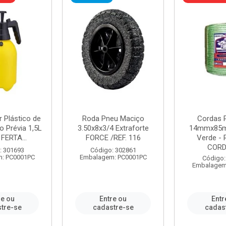
r Plástico de
Roda Pneu Maciço
Cordas P
 Prévia 1,5L
3.50x8x3/4 Extraforte
14mmx85m
FERTA...
FORCE /REF. 116
Verde - 
CORDA
: 301693
Código: 302861
: PC0001PC
Embalagem: PC0001PC
Código:
Embalagem
re ou
Entre ou
Entr
tre-se
cadastre-se
cadas