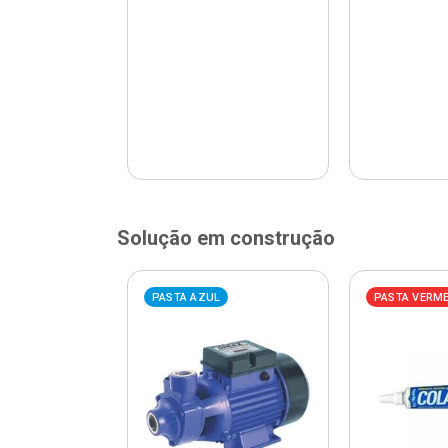
Solução em construção
ELHA
PASTA AZUL
PASTA VERM