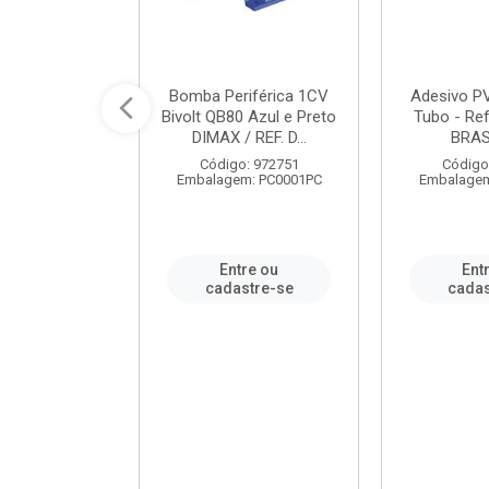
ável em PVC
Bomba Periférica 1CV
Adesivo P
ORTLEV / REF.
Bivolt QB80 Azul e Preto
Tubo - Ref
10129
DIMAX / REF. D...
BRA
: 995336
Código: 972751
Código
m: PC0001PC
Embalagem: PC0001PC
Embalagem
re ou
Entre ou
Ent
stre-se
cadastre-se
cadas