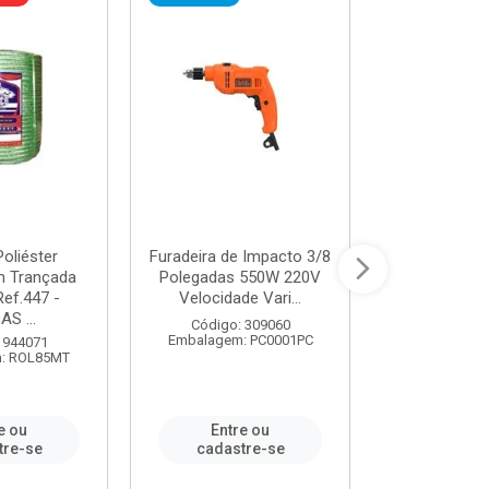
oliéster
Furadeira de Impacto 3/8
Tomada em B
 Trançada
Polegadas 550W 220V
2P+T 20A Ne
Ref.447 -
Velocidade Vari...
/ REF. 
S ...
Código: 309060
Código:
Embalagem: PC0001PC
Embalagem:
 944071
: ROL85MT
e ou
Entre ou
Entr
tre-se
cadastre-se
cadast