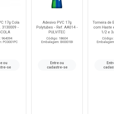
VC 17g Cola
Adesivo PVC 17g
Torneira de
. 3130009 -
Polytubes - Ref. AA014 -
com Haste 
SCOLA
PULVITEC
1/2 e 3/
: 964094
Código: 18604
Código:
: PC0001PC
Embalagem: BI0001BI
Embalagem
re ou
Entre ou
Entr
tre-se
cadastre-se
cadas