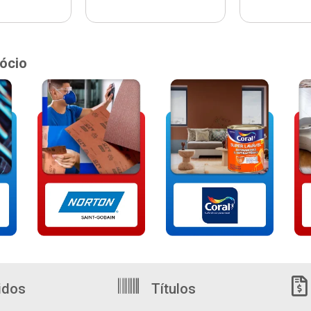
ócio
idos
Títulos