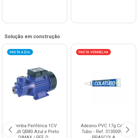
Solução em construção
PASTA AZUL
PASTA VERMELHA
Bomba Periférica 1CV
Adesivo PVC 17g Cola
Bivolt QB80 Azul e Preto
Tubo - Ref. 3130009 -
DIMAX / REF. D...
BRASCOLA