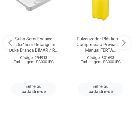
Cuba Semi Encaixe
Pulverizador Plástico de
58,5x46cm Retangular
Compressão Prévia 1,5L
Duke Branca DIMAR / R...
Manual FERTA...
Código: 294913
Código: 301693
Embalagem: PC0001PC
Embalagem: PC0001PC
Entre ou
Entre ou
cadastre-se
cadastre-se