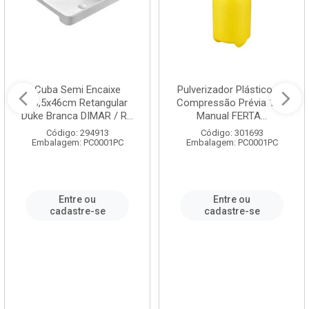
Cuba Semi Encaixe
Pulverizador Plástico de
58,5x46cm Retangular
Compressão Prévia 1,5L
Duke Branca DIMAR / R...
Manual FERTA...
Código: 294913
Código: 301693
Embalagem: PC0001PC
Embalagem: PC0001PC
Entre ou
Entre ou
cadastre-se
cadastre-se