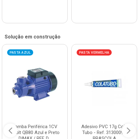
Solução em construção
PASTA AZUL
PASTA VERMELHA
Bomba Periférica 1CV
Adesivo PVC 17g Cola
Bivolt QB80 Azul e Preto
Tubo - Ref. 3130009 -
DIMAX / REF. D...
BRASCOLA