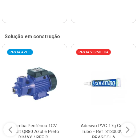
Solução em construção
PASTA AZUL
PASTA VERMELHA
Bomba Periférica 1CV
Adesivo PVC 17g Cola
Bivolt QB80 Azul e Preto
Tubo - Ref. 3130009 -
DIMAX / REF. D...
BRASCOLA