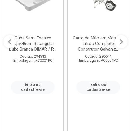
Cuba Semi Encaixe
Carro de Mão em Metal 60
58,5x46cm Retangular
Litros Completo
Duke Branca DIMAR / R...
Construtor Galvaniz...
Código: 294913
Código: 296641
Embalagem: PC0001PC
Embalagem: PC0001PC
Entre ou
Entre ou
cadastre-se
cadastre-se