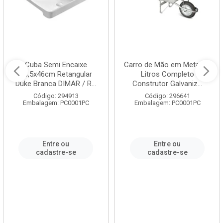
Cuba Semi Encaixe
Carro de Mão em Metal 60
58,5x46cm Retangular
Litros Completo
Duke Branca DIMAR / R...
Construtor Galvaniz...
Código: 294913
Código: 296641
Embalagem: PC0001PC
Embalagem: PC0001PC
Entre ou
Entre ou
cadastre-se
cadastre-se