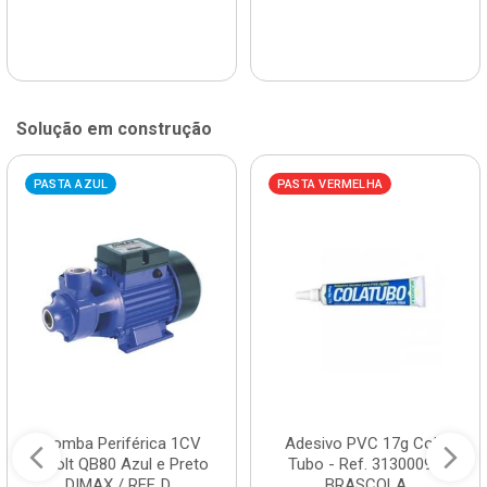
Solução em construção
PASTA AZUL
PASTA VERMELHA
Bomba Periférica 1CV
Adesivo PVC 17g Cola
Bivolt QB80 Azul e Preto
Tubo - Ref. 3130009 -
DIMAX / REF. D...
BRASCOLA