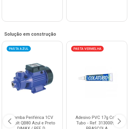
Solução em construção
PASTA AZUL
PASTA VERMELHA
Bomba Periférica 1CV
Adesivo PVC 17g Cola
Bivolt QB80 Azul e Preto
Tubo - Ref. 3130009 -
DIMAX / REF. D...
BRASCOLA