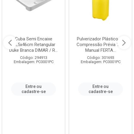
Cuba Semi Encaixe
Pulverizador Plástico de
58,5x46cm Retangular
Compressão Prévia 1,5L
Duke Branca DIMAR / R...
Manual FERTA...
Código: 294913
Código: 301693
Embalagem: PC0001PC
Embalagem: PC0001PC
Entre ou
Entre ou
cadastre-se
cadastre-se