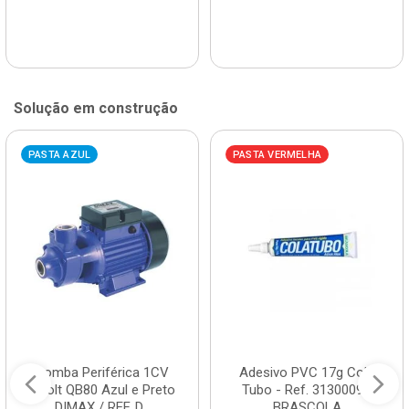
Solução em construção
PASTA AZUL
PASTA VERMELHA
Bomba Periférica 1CV
Adesivo PVC 17g Cola
Bivolt QB80 Azul e Preto
Tubo - Ref. 3130009 -
DIMAX / REF. D...
BRASCOLA