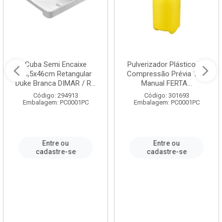
Cuba Semi Encaixe
Pulverizador Plástico de
58,5x46cm Retangular
Compressão Prévia 1,5L
Duke Branca DIMAR / R...
Manual FERTA...
Código: 294913
Código: 301693
Embalagem: PC0001PC
Embalagem: PC0001PC
Entre ou
Entre ou
cadastre-se
cadastre-se