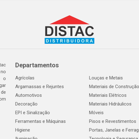
Departamentos
tac
 no
Agrícolas
Louças e Metais
o o
gar
Argamassas e Rejuntes
Materiais de Construçã
 de
Automotivos
Materiais Elétricos
com
Decoração
Materiais Hidráulicos
EPI e Sinalização
Móveis
Ferramentas e Máquinas
Pisos e Revestimentos
Higiene
Portas, Janelas e Ferra
Iluminação
Tecnologia e Segurança