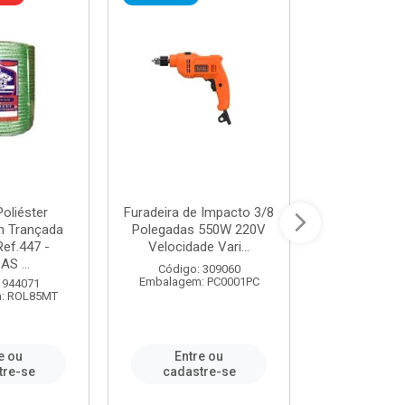
oliéster
Furadeira de Impacto 3/8
Tomada em B
 Trançada
Polegadas 550W 220V
2P+T 20A Ne
Ref.447 -
Velocidade Vari...
/ REF. 
S ...
Código: 309060
Código:
Embalagem: PC0001PC
Embalagem:
 944071
: ROL85MT
e ou
Entre ou
Entr
tre-se
cadastre-se
cadast