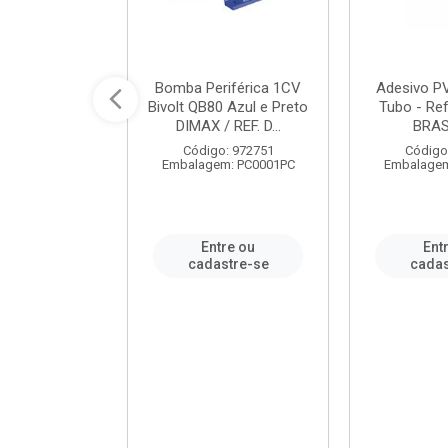
ável em PVC
Bomba Periférica 1CV
Adesivo P
ORTLEV / REF.
Bivolt QB80 Azul e Preto
Tubo - Ref
10129
DIMAX / REF. D...
BRA
: 995336
Código: 972751
Código
m: PC0001PC
Embalagem: PC0001PC
Embalagem
re ou
Entre ou
Ent
stre-se
cadastre-se
cadas