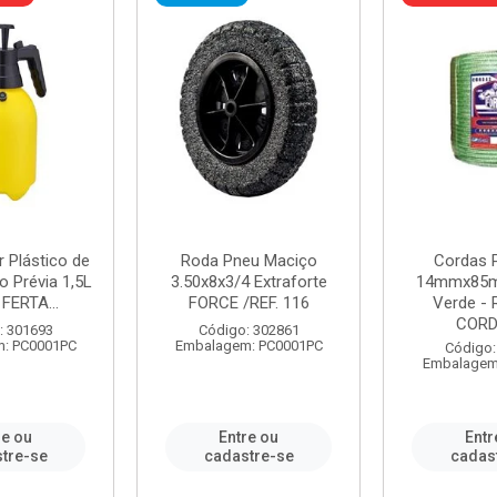
r Plástico de
Roda Pneu Maciço
Cordas P
 Prévia 1,5L
3.50x8x3/4 Extraforte
14mmx85m
FERTA...
FORCE /REF. 116
Verde - 
CORDA
: 301693
Código: 302861
: PC0001PC
Embalagem: PC0001PC
Código:
Embalagem
re ou
Entre ou
Entr
tre-se
cadastre-se
cadas