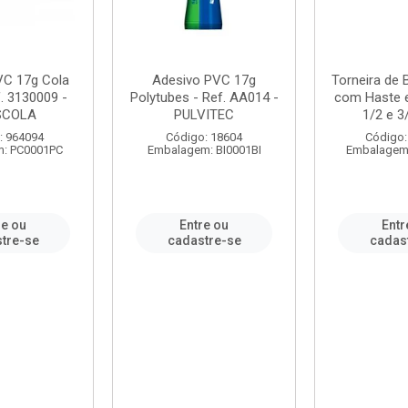
VC 17g Cola
Adesivo PVC 17g
Torneira de
. 3130009 -
Polytubes - Ref. AA014 -
com Haste 
SCOLA
PULVITEC
1/2 e 3/
: 964094
Código: 18604
Código:
: PC0001PC
Embalagem: BI0001BI
Embalagem
re ou
Entre ou
Entr
tre-se
cadastre-se
cadas