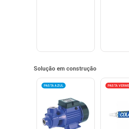
Solução em construção
ELHA
PASTA AZUL
PASTA VERM