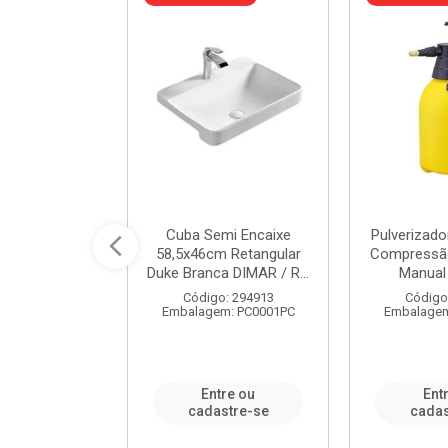
 Rede Aço
Cuba Semi Encaixe
Pulverizado
0 Zincado 12
58,5x46cm Retangular
Compressão
f.91610 - ...
Duke Branca DIMAR / R...
Manual 
o: 18790
Código: 294913
Código
m: SC0012PA
Embalagem: PC0001PC
Embalagem
re ou
Entre ou
Ent
stre-se
cadastre-se
cadas