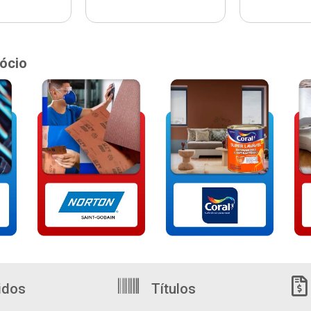
ócio
idos
Títulos