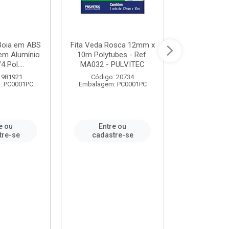
 Boia em ABS
Fita Veda Rosca 12mm x
Tê Soldável
em Alumínio
10m Polytubes - Ref.
Ref.222002
4 Pol....
MA032 - PULVITEC
 981921
Código: 20734
Código:
: PC0001PC
Embalagem: PC0001PC
Embalagem:
e ou
Entre ou
Entr
tre-se
cadastre-se
cadast