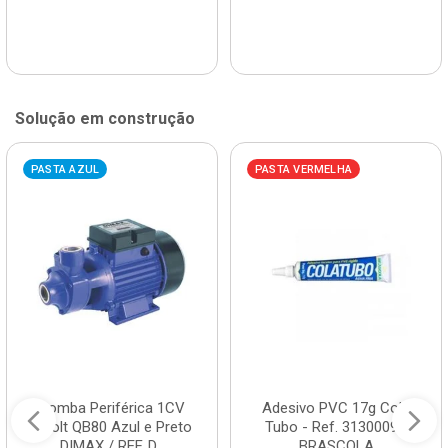
Solução em construção
PASTA AZUL
PASTA VERMELHA
Bomba Periférica 1CV
Adesivo PVC 17g Cola
Bivolt QB80 Azul e Preto
Tubo - Ref. 3130009 -
DIMAX / REF. D...
BRASCOLA