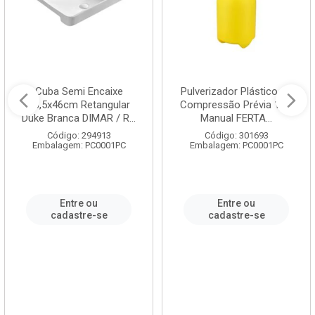
Cuba Semi Encaixe
Pulverizador Plástico de
58,5x46cm Retangular
Compressão Prévia 1,5L
Duke Branca DIMAR / R...
Manual FERTA...
Código: 294913
Código: 301693
Embalagem: PC0001PC
Embalagem: PC0001PC
Entre ou
Entre ou
cadastre-se
cadastre-se