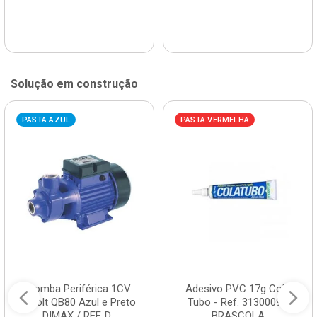
Solução em construção
PASTA AZUL
PASTA VERMELHA
Bomba Periférica 1CV
Adesivo PVC 17g Cola
Bivolt QB80 Azul e Preto
Tubo - Ref. 3130009 -
DIMAX / REF. D...
BRASCOLA