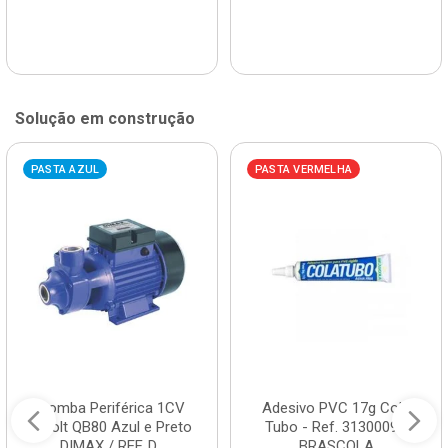
Solução em construção
PASTA AZUL
PASTA VERMELHA
Bomba Periférica 1CV
Adesivo PVC 17g Cola
Bivolt QB80 Azul e Preto
Tubo - Ref. 3130009 -
DIMAX / REF. D...
BRASCOLA