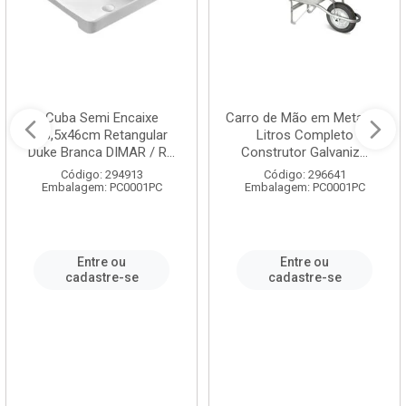
Cuba Semi Encaixe
Carro de Mão em Metal 60
58,5x46cm Retangular
Litros Completo
Duke Branca DIMAR / R...
Construtor Galvaniz...
Código: 294913
Código: 296641
Embalagem: PC0001PC
Embalagem: PC0001PC
Entre ou
Entre ou
cadastre-se
cadastre-se