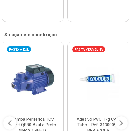
Solução em construção
PASTA AZUL
PASTA VERMELHA
Bomba Periférica 1CV
Adesivo PVC 17g Cola
Bivolt QB80 Azul e Preto
Tubo - Ref. 3130009 -
DIMAX / REF. D...
BRASCOLA