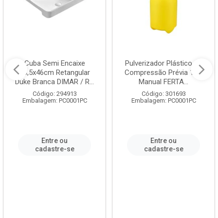
Cuba Semi Encaixe
Pulverizador Plástico de
58,5x46cm Retangular
Compressão Prévia 1,5L
Duke Branca DIMAR / R...
Manual FERTA...
Código: 294913
Código: 301693
Embalagem: PC0001PC
Embalagem: PC0001PC
Entre ou
Entre ou
cadastre-se
cadastre-se