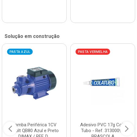
Solução em construção
PASTA AZUL
PASTA VERMELHA
Bomba Periférica 1CV
Adesivo PVC 17g Cola
Bivolt QB80 Azul e Preto
Tubo - Ref. 3130009 -
DIMAX / REF. D...
BRASCOLA