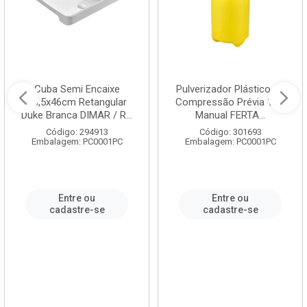
Cuba Semi Encaixe
Pulverizador Plástico de
58,5x46cm Retangular
Compressão Prévia 1,5L
Duke Branca DIMAR / R...
Manual FERTA...
Código: 294913
Código: 301693
Embalagem: PC0001PC
Embalagem: PC0001PC
Entre ou
Entre ou
cadastre-se
cadastre-se