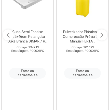
Cuba Semi Encaixe
Pulverizador Plástico de
58,5x46cm Retangular
Compressão Prévia 1,5L
Duke Branca DIMAR / R...
Manual FERTA...
Código: 294913
Código: 301693
Embalagem: PC0001PC
Embalagem: PC0001PC
Entre ou
Entre ou
cadastre-se
cadastre-se