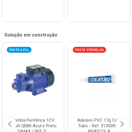
Solução em construção
PASTA AZUL
PASTA VERMELHA
Bomba Periférica 1CV
Adesivo PVC 17g Cola
Bivolt QB80 Azul e Preto
Tubo - Ref. 3130009 -
DIMAX / REF. D...
BRASCOLA