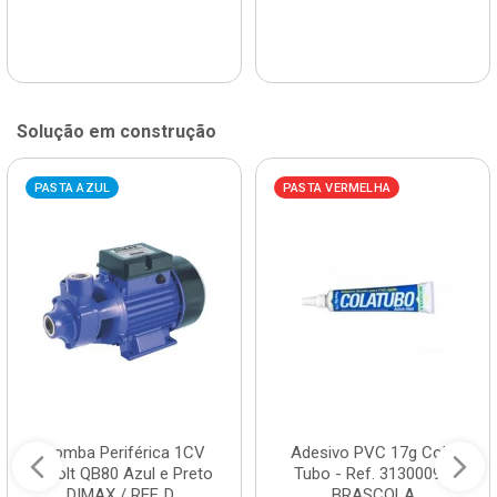
Solução em construção
PASTA AZUL
PASTA VERMELHA
Bomba Periférica 1CV
Adesivo PVC 17g Cola
Bivolt QB80 Azul e Preto
Tubo - Ref. 3130009 -
DIMAX / REF. D...
BRASCOLA