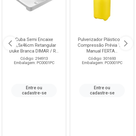
Cuba Semi Encaixe
Pulverizador Plástico de
58,5x46cm Retangular
Compressão Prévia 1,5L
Duke Branca DIMAR / R...
Manual FERTA...
Código: 294913
Código: 301693
Embalagem: PC0001PC
Embalagem: PC0001PC
Entre ou
Entre ou
cadastre-se
cadastre-se