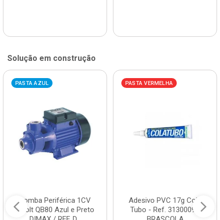
Solução em construção
PASTA AZUL
PASTA VERMELHA
Bomba Periférica 1CV
Adesivo PVC 17g Cola
Bivolt QB80 Azul e Preto
Tubo - Ref. 3130009 -
DIMAX / REF. D...
BRASCOLA