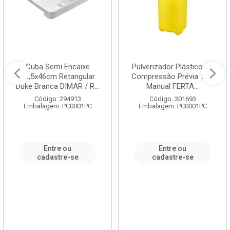
Cuba Semi Encaixe
Pulverizador Plástico de
58,5x46cm Retangular
Compressão Prévia 1,5L
Duke Branca DIMAR / R...
Manual FERTA...
Código: 294913
Código: 301693
Embalagem: PC0001PC
Embalagem: PC0001PC
Entre ou
Entre ou
cadastre-se
cadastre-se